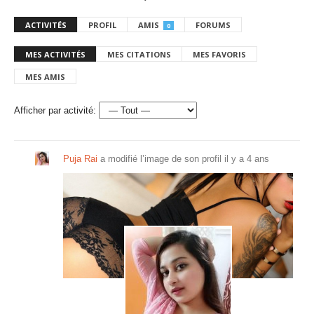
ACTIVITÉS
PROFIL
AMIS
FORUMS
0
MES ACTIVITÉS
MES CITATIONS
MES FAVORIS
MES AMIS
Afficher par activité:
Puja Rai
a modifié l’image de son profil
il y a 4 ans