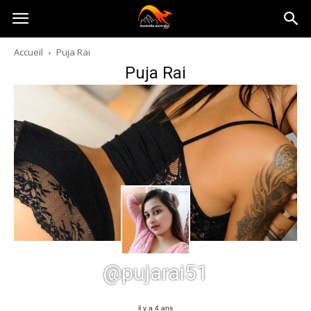
Australia-
Accueil
Puja Rai
Puja Rai
australie.com
@pujarai51
il y a 4 ans