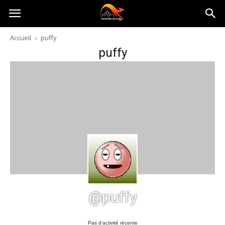
Australia-
Accueil
puffy
puffy
australie.com
@puffy
Pas d’activité récente