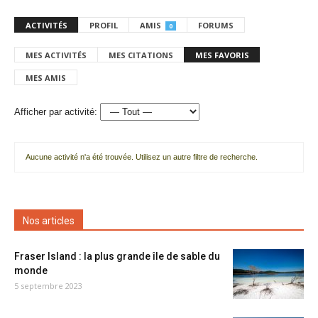
ACTIVITÉS
PROFIL
AMIS
FORUMS
0
MES ACTIVITÉS
MES CITATIONS
MES FAVORIS
MES AMIS
Afficher par activité:
Aucune activité n'a été trouvée. Utilisez un autre filtre de recherche.
Nos articles
Fraser Island : la plus grande île de sable du
monde
5 septembre 2023