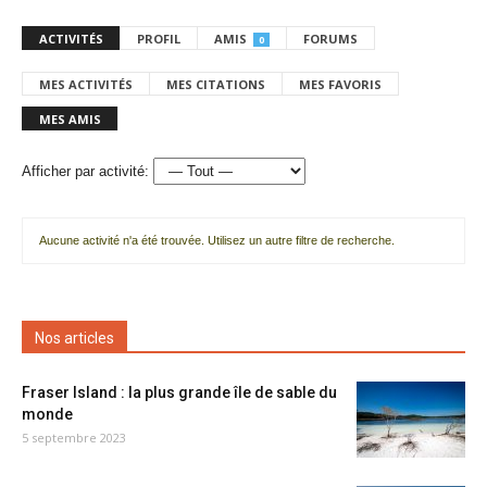
ACTIVITÉS
PROFIL
AMIS
FORUMS
0
MES ACTIVITÉS
MES CITATIONS
MES FAVORIS
MES AMIS
Afficher par activité:
Aucune activité n'a été trouvée. Utilisez un autre filtre de recherche.
Nos articles
Fraser Island : la plus grande île de sable du
monde
5 septembre 2023