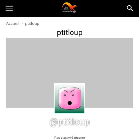
Australia-
Accueil
ptitloup
ptitloup
australie.com
@ptitloup
Pas d’activité récente