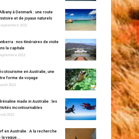
Albany à Denmark : une route
histoire et de joyaux naturels
 septembre 2022
nberra : nos itinéraires de visite
ns la capitale
septembre 2022
écotourisme en Australie, une
tre forme de voyage
 août 2022
rénaline made in Australie : les
tivités incontournables
août 2022
rf en Australie : A la recherche
 la vague...