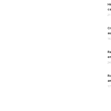
Hé
ca
21
Cr
au
16
Ra
en
24
Ro
am
17