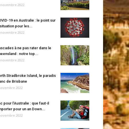
 novembre 2022
VID-19 en Australie : le point sur
 situation pour les...
 novembre 2022
scades à ne pas rater dans le
eensland : notre top...
 novembre 2022
rth Stradbroke Island, le paradis
anc de Brisbane
novembre 2022
c pour l’Australie : que faut-il
porter pour un an Down...
novembre 2022