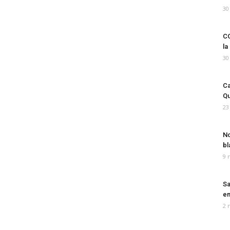
30
CO
la
30
Ca
Qu
23
No
bl
9 
Sa
em
2 