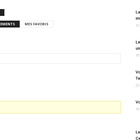
La
im
EMENTS
MES FAVORIS
12
Le
un
10
Vo
Te
25
Vo
19
Le
Ce