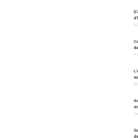
D’
d’
15
Ca
da
7 
L’
au
10
Ad
ac
3 
Su
de