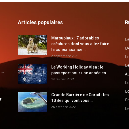
Articles populaires
R
Marsupiaux : 7 adorables
Le
créatures dont vous allez faire
Dé
la connaissance...
2 septembre 2021
Le
Le
Le Working Holiday Visa : le
...
passeport pour une année en...
Au
18 février 2022
Le
E
Grande Barrière de Corail : les
r
Pr
10 îles qui vont vous...
26 octobre 2022
Le