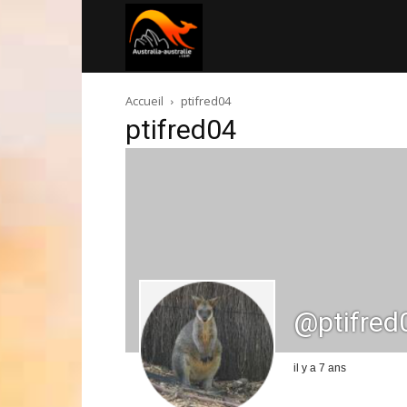
Australia-
Accueil
ptifred04
australie.com
ptifred04
@ptifred
il y a 7 ans