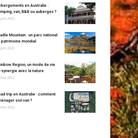
bergements en Australie :
mping, van, B&B ou auberges ?
 juin 2022
adle Mountain : un parc national
 patrimoine mondial
 juin 2022
inbow Region, un mode de vie
 synergie avec la nature
 mai 2022
ad trip en Australie : comment
énager son van ?
 mai 2022