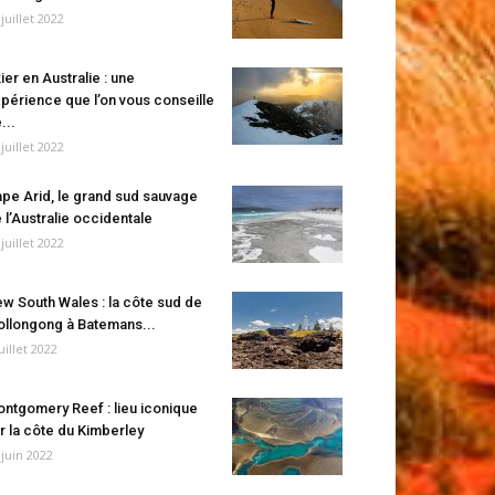
 juillet 2022
ier en Australie : une
périence que l’on vous conseille
...
 juillet 2022
pe Arid, le grand sud sauvage
 l’Australie occidentale
 juillet 2022
w South Wales : la côte sud de
llongong à Batemans...
juillet 2022
ntgomery Reef : lieu iconique
r la côte du Kimberley
 juin 2022