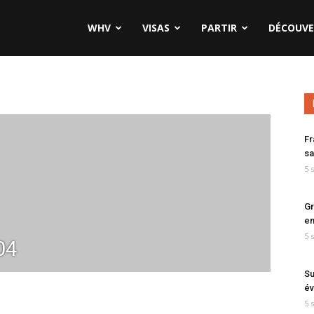
WHV
VISAS
PARTIR
DÉCOUVE
Fr
sa
5 
Gr
en
5 
04
Su
év
5 