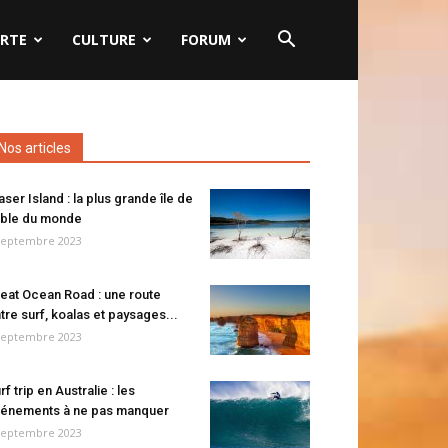
RTE
CULTURE
FORUM
Nos articles
aser Island : la plus grande île de
ble du monde
septembre 2023
eat Ocean Road : une route
tre surf, koalas et paysages...
septembre 2023
rf trip en Australie : les
énements à ne pas manquer
septembre 2023