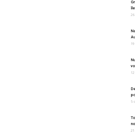
Gr
îl
26
Na
Au
19
Nu
vo
12
De
po
5 
To
no
21