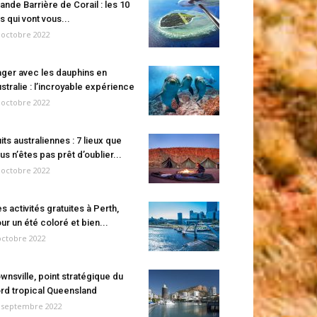
ande Barrière de Corail : les 10
es qui vont vous...
 octobre 2022
ger avec les dauphins en
stralie : l’incroyable expérience
 octobre 2022
its australiennes : 7 lieux que
us n’êtes pas prêt d’oublier...
 octobre 2022
s activités gratuites à Perth,
ur un été coloré et bien...
octobre 2022
wnsville, point stratégique du
rd tropical Queensland
 septembre 2022