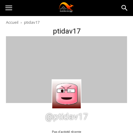
Australia-
Accueil
ptidav17
ptidav17
australie.com
@ptidav17
Pas d’activité récente