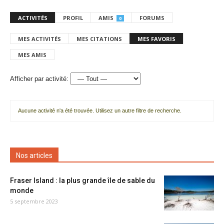
ACTIVITÉS
PROFIL
AMIS
FORUMS
0
MES ACTIVITÉS
MES CITATIONS
MES FAVORIS
MES AMIS
Afficher par activité:
Aucune activité n'a été trouvée. Utilisez un autre filtre de recherche.
Nos articles
Fraser Island : la plus grande île de sable du
monde
5 septembre 2023