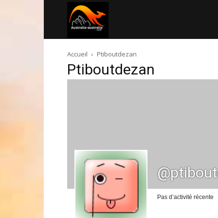
Australia-
Accueil
Ptiboutdezan
australie.com
Ptiboutdezan
@ptibou
Pas d’activité récente