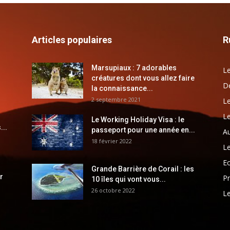
Articles populaires
R
Marsupiaux : 7 adorables
Le
créatures dont vous allez faire
Dé
la connaissance...
2 septembre 2021
Le
Le
Le Working Holiday Visa : le
...
passeport pour une année en...
Au
18 février 2022
Le
E
Grande Barrière de Corail : les
r
Pr
10 îles qui vont vous...
26 octobre 2022
Le