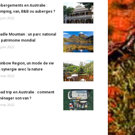
bergements en Australie :
mping, van, B&B ou auberges ?
 juin 2022
adle Mountain : un parc national
 patrimoine mondial
 juin 2022
inbow Region, un mode de vie
 synergie avec la nature
 mai 2022
ad trip en Australie : comment
énager son van ?
 mai 2022