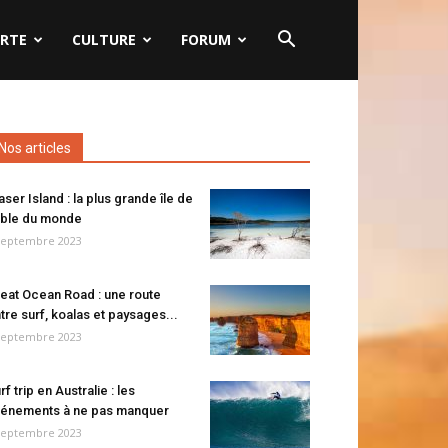
RTE
CULTURE
FORUM
Nos articles
aser Island : la plus grande île de
ble du monde
septembre 2023
eat Ocean Road : une route
tre surf, koalas et paysages...
septembre 2023
rf trip en Australie : les
énements à ne pas manquer
septembre 2023