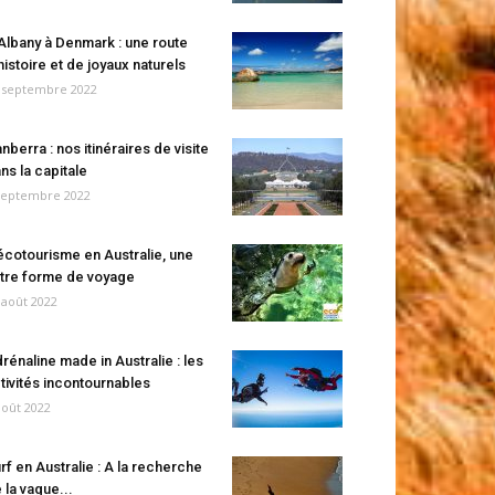
Albany à Denmark : une route
histoire et de joyaux naturels
 septembre 2022
nberra : nos itinéraires de visite
ns la capitale
septembre 2022
écotourisme en Australie, une
tre forme de voyage
 août 2022
rénaline made in Australie : les
tivités incontournables
août 2022
rf en Australie : A la recherche
 la vague...