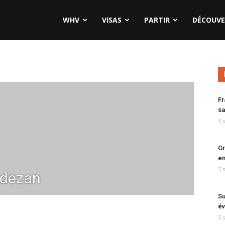
WHV
VISAS
PARTIR
DÉCOUVE
Fr
sa
5 
Gr
en
5 
tdezan
Su
év
5 