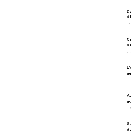
D’
d’
15
Ca
da
7 
L’
au
10
Ad
ac
3 
Su
de