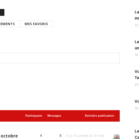
La
im
EMENTS
MES FAVORIS
12
Le
un
10
Vo
Te
25
Vo
19
Participants
Messages
Dernière publication
Le
 octobre
il y a 15 années et 10 mois
4
5
Ce