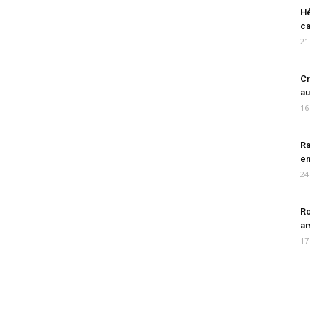
Hé
ca
21
Cr
au
16
Ra
en
24
Ro
am
17