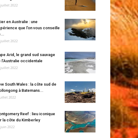
 juillet 2022
ier en Australie : une
périence que l’on vous conseille
...
 juillet 2022
pe Arid, le grand sud sauvage
 l’Australie occidentale
 juillet 2022
w South Wales : la côte sud de
llongong à Batemans...
juillet 2022
ntgomery Reef : lieu iconique
r la côte du Kimberley
 juin 2022