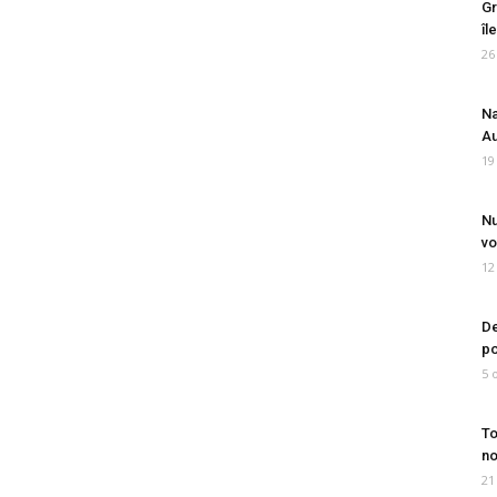
Gr
îl
26
Na
Au
19
Nu
vo
12
De
po
5 
To
no
21