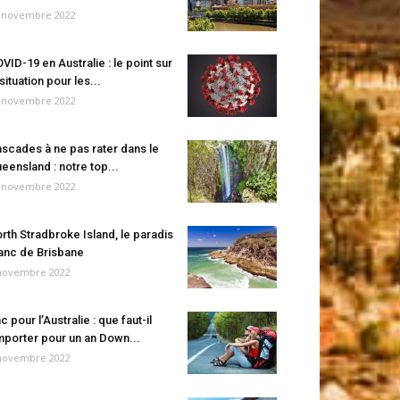
 novembre 2022
VID-19 en Australie : le point sur
 situation pour les...
 novembre 2022
scades à ne pas rater dans le
eensland : notre top...
 novembre 2022
rth Stradbroke Island, le paradis
anc de Brisbane
novembre 2022
c pour l’Australie : que faut-il
porter pour un an Down...
novembre 2022