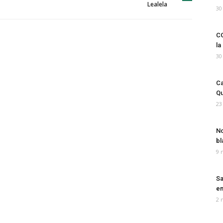
Lealela
30
CO
la
30
Ca
Qu
23
No
bl
9 
Sa
em
2 