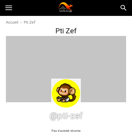
Australia-
Accueil
Pti Zef
Pti Zef
australie.com
@pti-zef
Pas d’activité récente