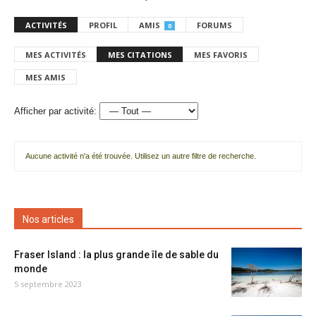
ACTIVITÉS
PROFIL
AMIS
FORUMS
0
MES ACTIVITÉS
MES CITATIONS
MES FAVORIS
MES AMIS
Afficher par activité:
Aucune activité n'a été trouvée. Utilisez un autre filtre de recherche.
Nos articles
Fraser Island : la plus grande île de sable du
monde
5 septembre 2023