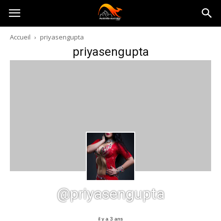
Australia-
Accueil
priyasengupta
priyasengupta
australie.com
@priyasengupta
il y a 3 ans