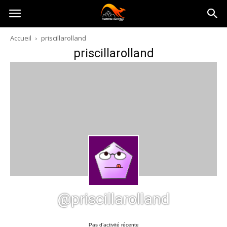
Australia-
Accueil
priscillarolland
priscillarolland
australie.com
@priscillarolland
Pas d’activité récente