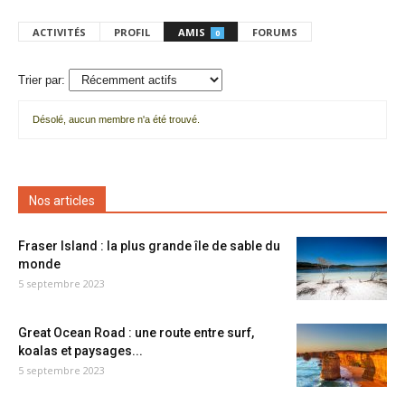
ACTIVITÉS
PROFIL
AMIS
FORUMS
0
Trier par:
Désolé, aucun membre n'a été trouvé.
Mes
amis
Nos articles
Fraser Island : la plus grande île de sable du
monde
5 septembre 2023
Great Ocean Road : une route entre surf,
koalas et paysages...
5 septembre 2023