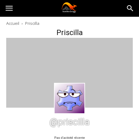
Australia-
Accueil
Priscilla
Priscilla
australie.com
@priscilla
Pas d’activité récente