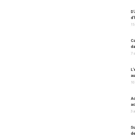
D’
d’
15
Ca
da
7 
L’
au
10
Ad
ac
3 
Su
de