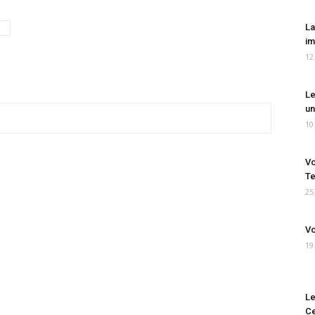
La
im
12
Le
un
10
Vo
Te
25
Vo
19
Le
Ce