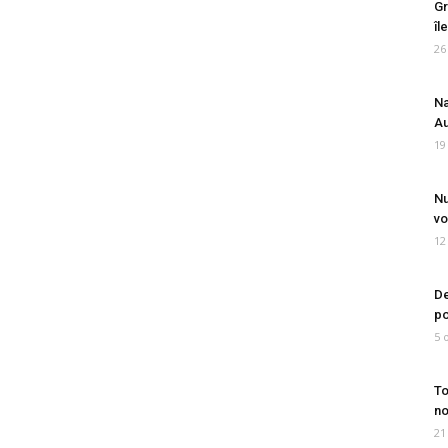
Gr
îl
26
Na
Au
19
Nu
vo
12
De
po
5 
To
no
21