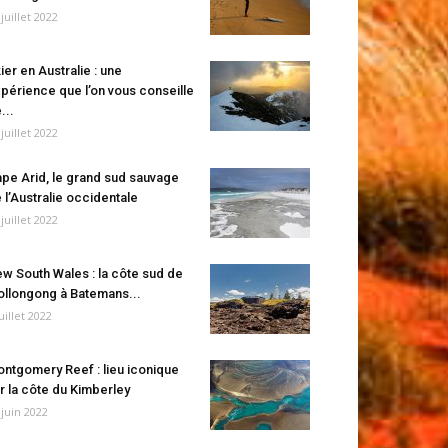
 juillet 2022
ier en Australie : une
périence que l’on vous conseille
...
 juillet 2022
pe Arid, le grand sud sauvage
 l’Australie occidentale
 juillet 2022
w South Wales : la côte sud de
llongong à Batemans...
juillet 2022
ntgomery Reef : lieu iconique
r la côte du Kimberley
 juin 2022