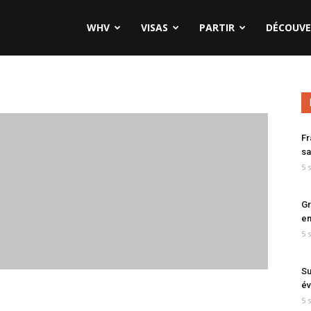
WHV
VISAS
PARTIR
DÉCOUVE
Fr
sa
5 
Gr
en
5 
Su
év
5 