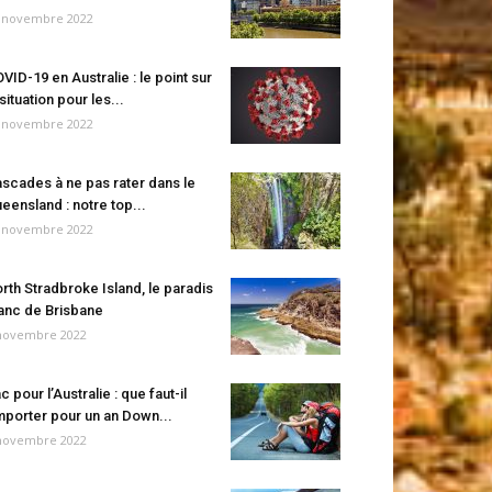
 novembre 2022
VID-19 en Australie : le point sur
 situation pour les...
 novembre 2022
scades à ne pas rater dans le
eensland : notre top...
 novembre 2022
rth Stradbroke Island, le paradis
anc de Brisbane
novembre 2022
c pour l’Australie : que faut-il
porter pour un an Down...
novembre 2022