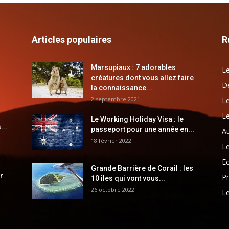
Articles populaires
R
Marsupiaux : 7 adorables
Le
créatures dont vous allez faire
Dé
la connaissance...
2 septembre 2021
Le
Le
Le Working Holiday Visa : le
...
passeport pour une année en...
Au
18 février 2022
Le
E
Grande Barrière de Corail : les
r
Pr
10 îles qui vont vous...
26 octobre 2022
Le