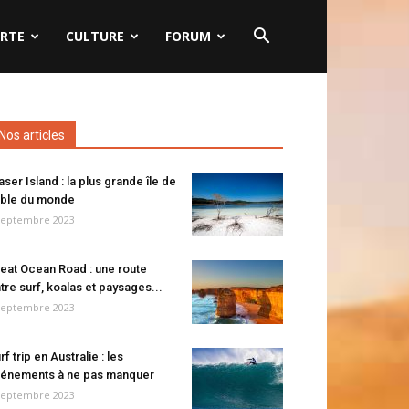
RTE
CULTURE
FORUM
Nos articles
aser Island : la plus grande île de
ble du monde
septembre 2023
eat Ocean Road : une route
tre surf, koalas et paysages...
septembre 2023
rf trip en Australie : les
énements à ne pas manquer
septembre 2023