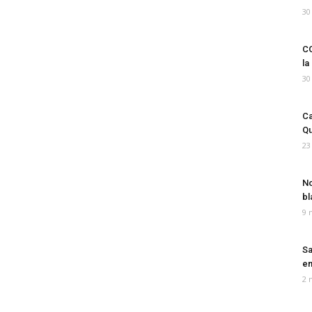
30
CO
la
30
Ca
Qu
23
No
bl
9 
Sa
em
2 