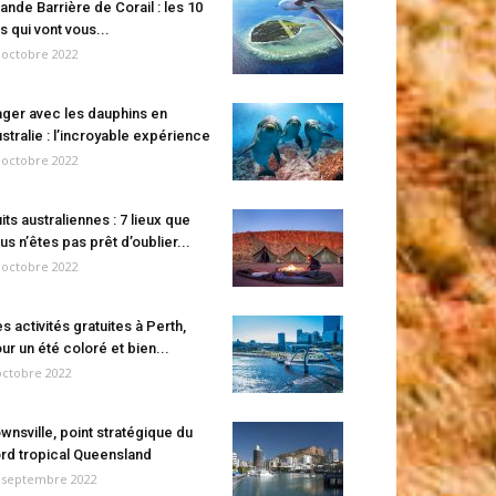
ande Barrière de Corail : les 10
es qui vont vous...
 octobre 2022
ger avec les dauphins en
stralie : l’incroyable expérience
 octobre 2022
its australiennes : 7 lieux que
us n’êtes pas prêt d’oublier...
 octobre 2022
s activités gratuites à Perth,
ur un été coloré et bien...
octobre 2022
wnsville, point stratégique du
rd tropical Queensland
 septembre 2022