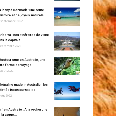
Albany à Denmark : une route
histoire et de joyaux naturels
 septembre 2022
nberra : nos itinéraires de visite
ns la capitale
septembre 2022
écotourisme en Australie, une
tre forme de voyage
 août 2022
rénaline made in Australie : les
tivités incontournables
août 2022
rf en Australie : A la recherche
 la vague...