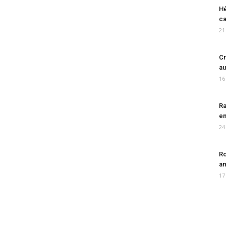
Hé
ca
21
Cr
au
16
Ra
en
24
Ro
am
17