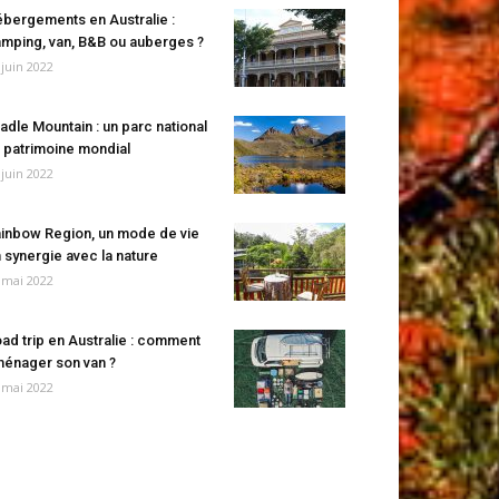
bergements en Australie :
mping, van, B&B ou auberges ?
 juin 2022
adle Mountain : un parc national
 patrimoine mondial
 juin 2022
inbow Region, un mode de vie
 synergie avec la nature
 mai 2022
ad trip en Australie : comment
énager son van ?
 mai 2022