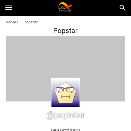
Australia-
Accueil
Popstar
Popstar
australie.com
@popstar
Pas d’activité récente