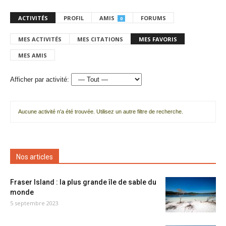
ACTIVITÉS
PROFIL
AMIS
FORUMS
0
MES ACTIVITÉS
MES CITATIONS
MES FAVORIS
MES AMIS
Afficher par activité:
Aucune activité n'a été trouvée. Utilisez un autre filtre de recherche.
Nos articles
Fraser Island : la plus grande île de sable du
monde
5 septembre 2023