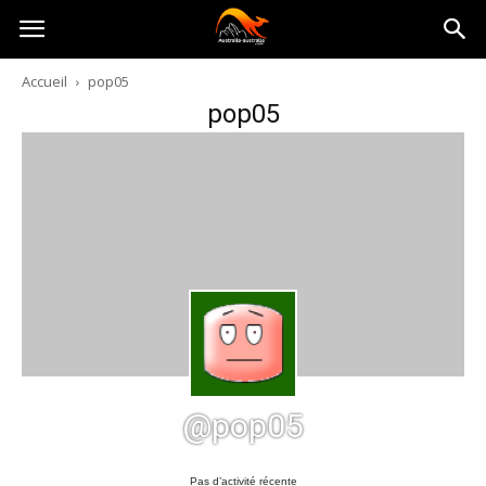
Australia-
Accueil
pop05
pop05
australie.com
@pop05
Pas d’activité récente