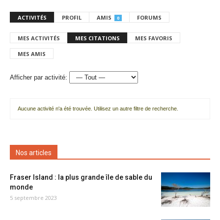
ACTIVITÉS
PROFIL
AMIS
FORUMS
0
MES ACTIVITÉS
MES CITATIONS
MES FAVORIS
MES AMIS
Afficher par activité:
Aucune activité n'a été trouvée. Utilisez un autre filtre de recherche.
Nos articles
Fraser Island : la plus grande île de sable du
monde
5 septembre 2023