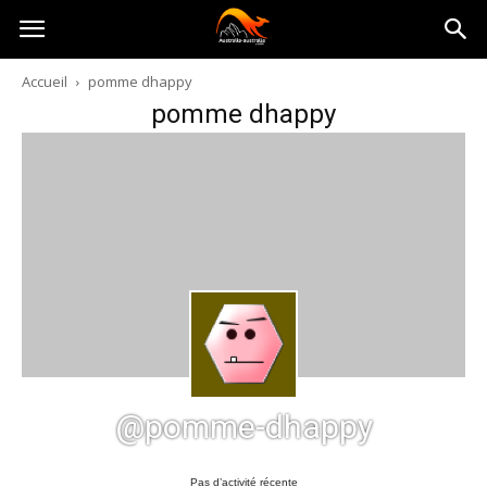
Australia-
Accueil
pomme dhappy
pomme dhappy
australie.com
@pomme-dhappy
Pas d’activité récente