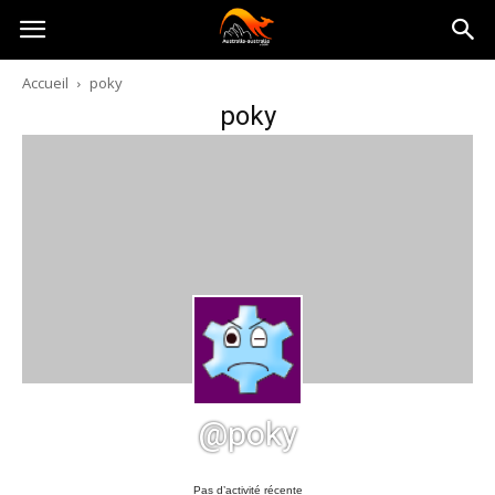
Australia-
Accueil
poky
poky
australie.com
@poky
Pas d’activité récente