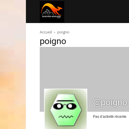
Australia-
Accueil
poigno
australie.com
poigno
@poigno
Pas d’activité récente