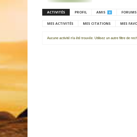
ACTIVITÉS
PROFIL
AMIS
FORUMS
0
MES ACTIVITÉS
MES CITATIONS
MES FAV
Aucune activité n'a été trouvée. Utilisez un autre filtre de re