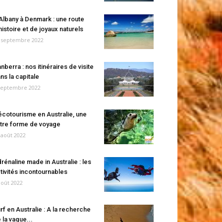
Albany à Denmark : une route
histoire et de joyaux naturels
 septembre 2022
nberra : nos itinéraires de visite
ns la capitale
septembre 2022
écotourisme en Australie, une
tre forme de voyage
 août 2022
rénaline made in Australie : les
tivités incontournables
août 2022
rf en Australie : A la recherche
 la vague...