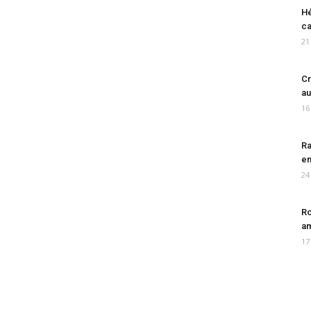
Hé
ca
21
Cr
au
16
Ra
en
24
Ro
am
17