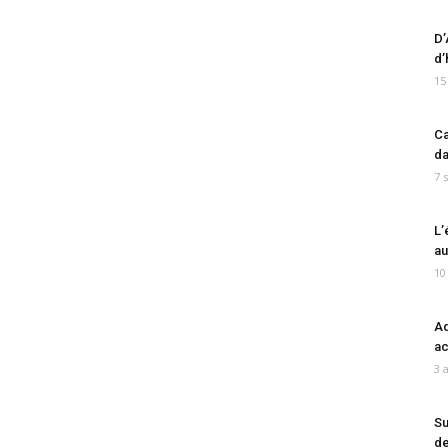
D’
d’
15
Ca
da
7 
L’
au
10
Ad
ac
3 
Su
de