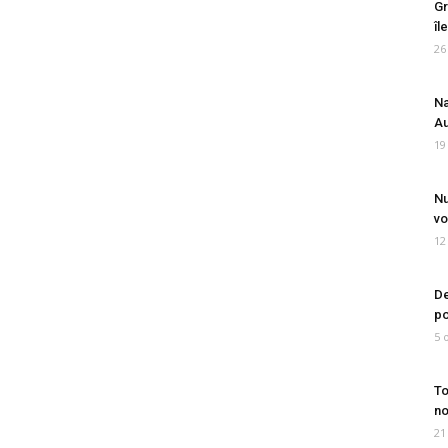
Gr
îl
26
Na
Au
19
Nu
vo
12
De
po
5 
To
no
21