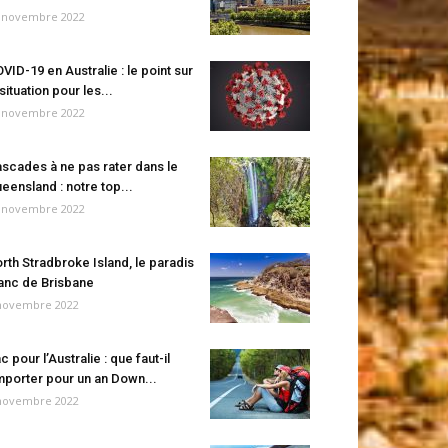
 novembre 2022
VID-19 en Australie : le point sur
 situation pour les...
 novembre 2022
scades à ne pas rater dans le
eensland : notre top...
 novembre 2022
rth Stradbroke Island, le paradis
anc de Brisbane
novembre 2022
c pour l’Australie : que faut-il
porter pour un an Down...
novembre 2022