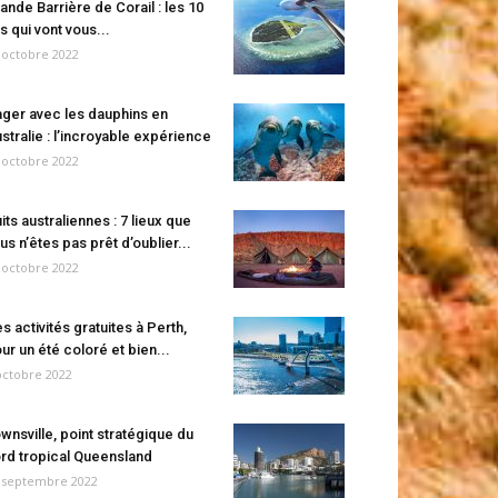
ande Barrière de Corail : les 10
es qui vont vous...
 octobre 2022
ger avec les dauphins en
stralie : l’incroyable expérience
 octobre 2022
its australiennes : 7 lieux que
us n’êtes pas prêt d’oublier...
 octobre 2022
s activités gratuites à Perth,
ur un été coloré et bien...
octobre 2022
wnsville, point stratégique du
rd tropical Queensland
 septembre 2022