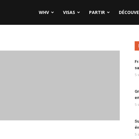
WHV
VISAS
PARTIR
DÉCOUVE
Fr
sa
5 
Gr
en
5 
Su
év
5 