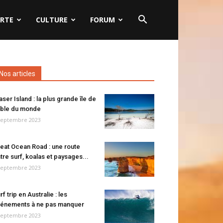
RTE
CULTURE
FORUM
Nos articles
aser Island : la plus grande île de
ble du monde
septembre 2023
eat Ocean Road : une route
tre surf, koalas et paysages...
septembre 2023
rf trip en Australie : les
énements à ne pas manquer
septembre 2023