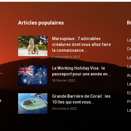
Articles populaires
R
Marsupiaux : 7 adorables
Le
créatures dont vous allez faire
Dé
la connaissance...
2 septembre 2021
Le
Le
Le Working Holiday Visa : le
...
passeport pour une année en...
Au
18 février 2022
Le
E
Grande Barrière de Corail : les
r
Pr
10 îles qui vont vous...
26 octobre 2022
Le