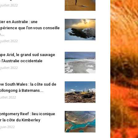
 juillet 2022
ier en Australie : une
périence que l’on vous conseille
...
 juillet 2022
pe Arid, le grand sud sauvage
 l’Australie occidentale
 juillet 2022
w South Wales : la côte sud de
llongong à Batemans...
juillet 2022
ntgomery Reef : lieu iconique
r la côte du Kimberley
 juin 2022