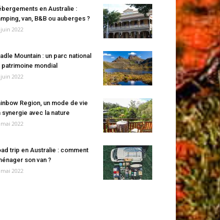
bergements en Australie :
mping, van, B&B ou auberges ?
 juin 2022
adle Mountain : un parc national
 patrimoine mondial
 juin 2022
inbow Region, un mode de vie
 synergie avec la nature
 mai 2022
ad trip en Australie : comment
énager son van ?
 mai 2022