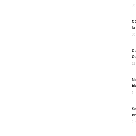
30
CO
la
30
Ca
Qu
23
No
bl
9 
Sa
em
2 