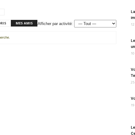
La
im
ORIS
MES AMIS
Afficher par activité:
12
cherche.
Le
un
10
Vo
Te
25
Vo
19
Le
Ce