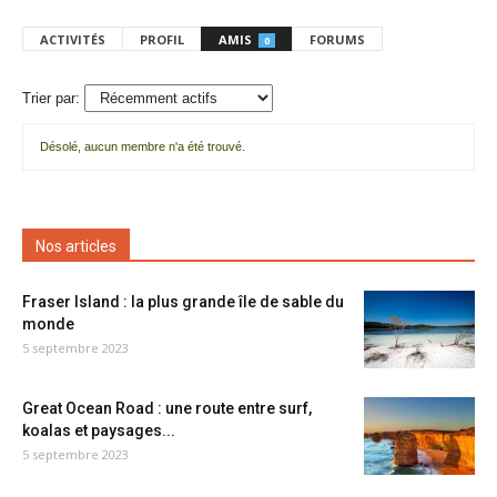
ACTIVITÉS
PROFIL
AMIS
FORUMS
0
Trier par:
Désolé, aucun membre n'a été trouvé.
Mes
amis
Nos articles
Fraser Island : la plus grande île de sable du
monde
5 septembre 2023
Great Ocean Road : une route entre surf,
koalas et paysages...
5 septembre 2023