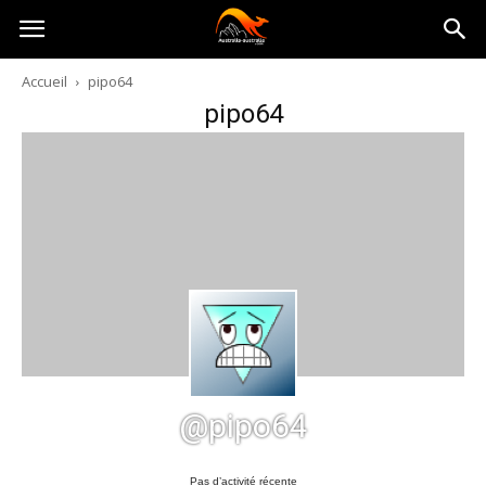
Australia-
Accueil
pipo64
pipo64
australie.com
@pipo64
Pas d’activité récente