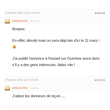
27 janvier 2010 à 10 h 22 min
#169789
pinturicchio
Membre
Bonjour,
En effet, désolé mais on sera déjà loin d’ici le 11 mars !
J’ai publié l’annonce à l’instant sur Gumtree aussi donc
s’il y a des gens intéressés, faites vite !
27 janvier 2010 à 1 h 36 min
#172178
pinturicchio
Membre
J’adore les donneurs de leçon….