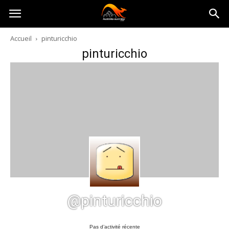
Australia-
Accueil
pinturicchio
pinturicchio
australie.com
@pinturicchio
Pas d’activité récente