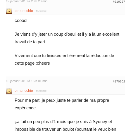
19 janvier 2010 à 23 h 20 min
#216257
pinturicchio
Membre
cooool !
Je viens d’y jeter un coup d’oeuil et il y a là un excellent
travail de ta part.
Vivement que tu finisses entièrement la rédaction de
cette page :cheers
16 janvier 2010 à 16 h 01 min
#170902
pinturicchio
Membre
Pour ma part, je peux juste te parler de ma propre
expérience.
ça fait un peu plus d’1 mois que je suis à Sydney et
impossible de trouver un boulot (pourtant je veux bien