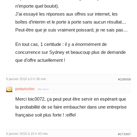
n’importe quel boulot).
J’ai essayé les réponses aux offres sur internet, les
boîtes d’interim et le porte à porte sans aucun résultat…
Peut-être que je suis vraiment poissard, je ne sais pas…
En tout cas, 1 certitude : il y a énormément de
concurrence sur Sydney et beaucoup plus de demande
que d’offre actuellement !
6 janvier 2010 à 0 h 36 min
#239008
pinturicchio
Membre
Merci loic0072, ça peut peut être servir en espérant que
la probabilité de se faire embaucher dans une entreprise
française soit plus forte ! :eiffel
5 janvier 2010 à 15 h 43 min
#171667