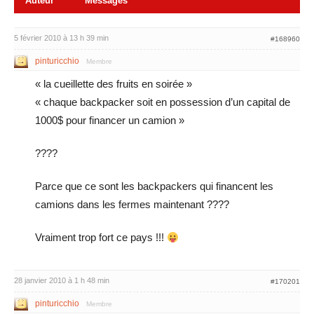
Auteur
Messages
5 février 2010 à 13 h 39 min
#168960
pinturicchio
Membre
« la cueillette des fruits en soirée »
« chaque backpacker soit en possession d’un capital de
1000$ pour financer un camion »
????
Parce que ce sont les backpackers qui financent les
camions dans les fermes maintenant ????
Vraiment trop fort ce pays !!!
28 janvier 2010 à 1 h 48 min
#170201
pinturicchio
Membre