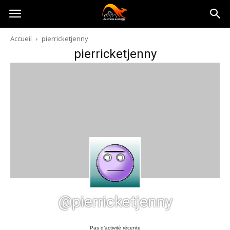
Australia-
Accueil
pierricketjenny
pierricketjenny
australie.com
@pierricketjenny
Pas d’activité récente