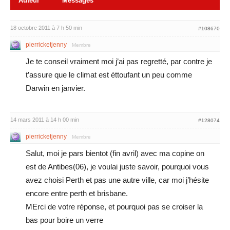
Auteur
Messages
18 octobre 2011 à 7 h 50 min
#108670
pierricketjenny
Membre
Je te conseil vraiment moi j’ai pas regretté, par contre je
t’assure que le climat est éttoufant un peu comme
Darwin en janvier.
14 mars 2011 à 14 h 00 min
#128074
pierricketjenny
Membre
Salut, moi je pars bientot (fin avril) avec ma copine on
est de Antibes(06), je voulai juste savoir, pourquoi vous
avez choisi Perth et pas une autre ville, car moi j’hésite
encore entre perth et brisbane.
MErci de votre réponse, et pourquoi pas se croiser la
bas pour boire un verre