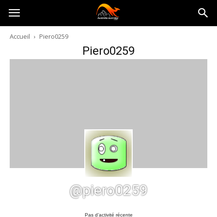
Australia-
Accueil
Piero0259
Piero0259
australie.com
@piero0259
Pas d’activité récente