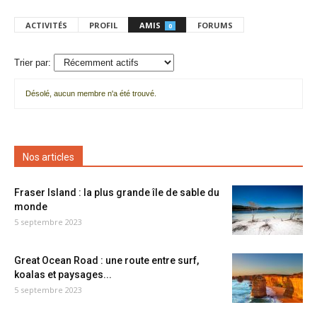
ACTIVITÉS
PROFIL
AMIS
FORUMS
0
Trier par:
Désolé, aucun membre n'a été trouvé.
Mes
amis
Nos articles
Fraser Island : la plus grande île de sable du
monde
5 septembre 2023
Great Ocean Road : une route entre surf,
koalas et paysages...
5 septembre 2023