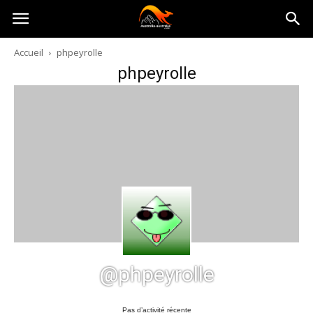
Australia-
Accueil
phpeyrolle
phpeyrolle
australie.com
@phpeyrolle
Pas d’activité récente