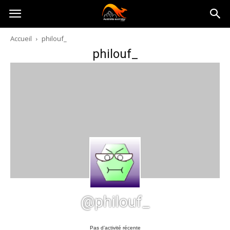
Australia-
Accueil
philouf_
philouf_
australie.com
@philouf_
Pas d’activité récente