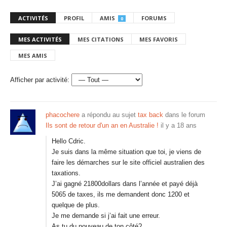
ACTIVITÉS
PROFIL
AMIS
FORUMS
0
MES ACTIVITÉS
MES CITATIONS
MES FAVORIS
MES AMIS
Afficher par activité:
phacochere
a répondu au sujet
tax back
dans le forum
Ils sont de retour d'un an en Australie !
il y a 18 ans
Hello Cdric.
Je suis dans la même situation que toi, je viens de
faire les démarches sur le site officiel australien des
taxations.
J’ai gagné 21800dollars dans l’année et payé déjà
5065 de taxes, ils me demandent donc 1200 et
quelque de plus.
Je me demande si j’ai fait une erreur.
As tu du nouveau de ton côté?