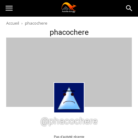
Australia-
Accueil
phacochere
phacochere
australie.com
@phacochere
Pas d’activité récente