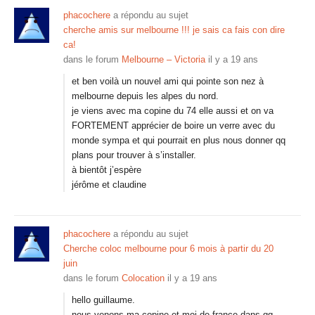
phacochere
a répondu au sujet
cherche amis sur melbourne !!! je sais ca fais con dire
ca!
dans le forum
Melbourne – Victoria
il y a 19 ans
et ben voilà un nouvel ami qui pointe son nez à
melbourne depuis les alpes du nord.
je viens avec ma copine du 74 elle aussi et on va
FORTEMENT apprécier de boire un verre avec du
monde sympa et qui pourrait en plus nous donner qq
plans pour trouver à s’installer.
à bientôt j’espère
jérôme et claudine
phacochere
a répondu au sujet
Cherche coloc melbourne pour 6 mois à partir du 20
juin
dans le forum
Colocation
il y a 19 ans
hello guillaume.
nous venons ma copine et moi de france dans qq