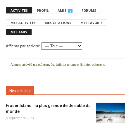
ACTIVITÉS
PROFIL
AMIS
FORUMS
0
MES ACTIVITÉS
MES CITATIONS
MES FAVORIS
MES AMIS
Afficher par activité:
Aucune activité n'a été trouvée. Utilisez un autre filtre de recherche.
Nos articles
Fraser Island : la plus grande île de sable du
monde
5 septembre 2023