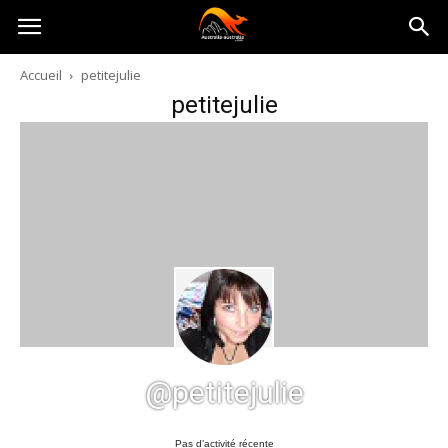
Australia-
Accueil
petitejulie
petitejulie
australie.com
@petitejulie
Pas d’activité récente