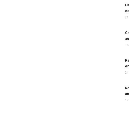
Hé
ca
21
Cr
au
16
Ra
en
24
Ro
am
17