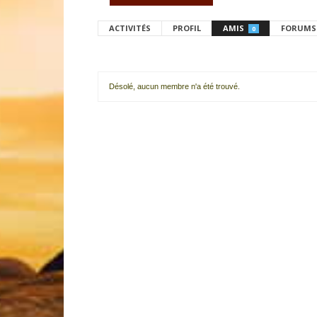
ACTIVITÉS
PROFIL
AMIS
FORUMS
0
Désolé, aucun membre n'a été trouvé.
Mes
amis