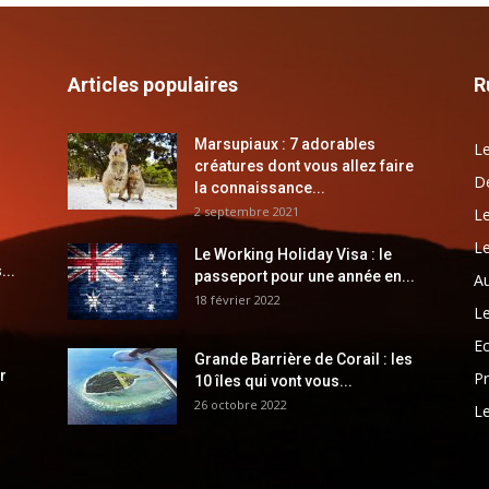
Articles populaires
R
Marsupiaux : 7 adorables
Le
créatures dont vous allez faire
Dé
la connaissance...
2 septembre 2021
Le
Le
Le Working Holiday Visa : le
...
passeport pour une année en...
Au
18 février 2022
Le
E
Grande Barrière de Corail : les
r
Pr
10 îles qui vont vous...
26 octobre 2022
Le