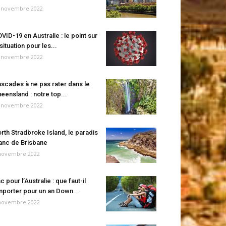
 novembre 2022
VID-19 en Australie : le point sur
 situation pour les...
 novembre 2022
scades à ne pas rater dans le
eensland : notre top...
 novembre 2022
rth Stradbroke Island, le paradis
anc de Brisbane
novembre 2022
c pour l’Australie : que faut-il
porter pour un an Down...
novembre 2022