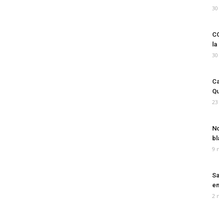
30
CO
la
30
Ca
Qu
23
No
bl
9 
Sa
em
2 