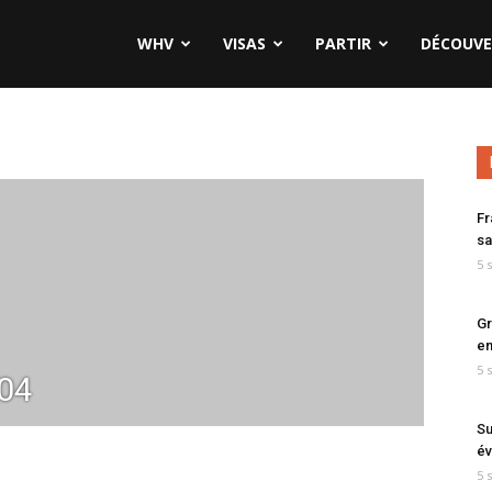
WHV
VISAS
PARTIR
DÉCOUVE
Fr
sa
5 
Gr
en
5 
04
Su
év
5 