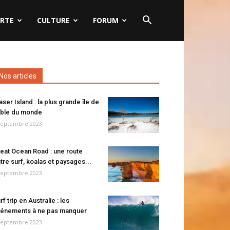
RTE
CULTURE
FORUM
Nos articles
aser Island : la plus grande île de
ble du monde
septembre 2023
eat Ocean Road : une route
tre surf, koalas et paysages...
septembre 2023
rf trip en Australie : les
énements à ne pas manquer
septembre 2023