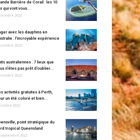
ande Barrière de Corail : les 10
es qui vont vous...
 octobre 2022
ger avec les dauphins en
stralie : l’incroyable expérience
 octobre 2022
its australiennes : 7 lieux que
us n’êtes pas prêt d’oublier...
 octobre 2022
s activités gratuites à Perth,
ur un été coloré et bien...
octobre 2022
wnsville, point stratégique du
rd tropical Queensland
 septembre 2022