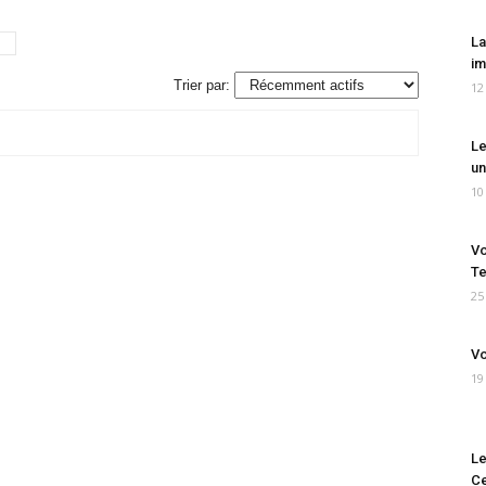
La
im
Trier par:
12
Le
un
10
Vo
Te
25
Vo
19
Le
Ce