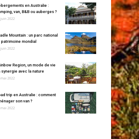
bergements en Australie :
mping, van, B&B ou auberges ?
 juin 2022
adle Mountain : un parc national
 patrimoine mondial
 juin 2022
inbow Region, un mode de vie
 synergie avec la nature
 mai 2022
ad trip en Australie : comment
énager son van ?
 mai 2022