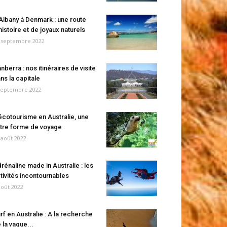
Albany à Denmark : une route
histoire et de joyaux naturels
 septembre 2022
nberra : nos itinéraires de visite
ns la capitale
septembre 2022
écotourisme en Australie, une
tre forme de voyage
 août 2022
rénaline made in Australie : les
tivités incontournables
août 2022
rf en Australie : A la recherche
 la vague...