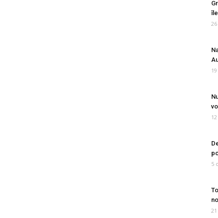
Gr
îl
26
Na
Au
19
Nu
vo
12
De
po
5 
To
no
21