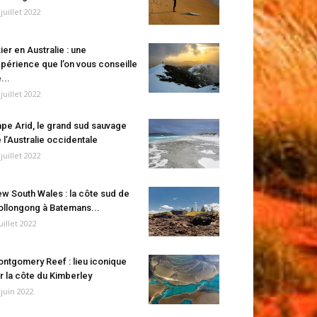
 juillet 2022
ier en Australie : une
périence que l’on vous conseille
...
 juillet 2022
pe Arid, le grand sud sauvage
 l’Australie occidentale
 juillet 2022
w South Wales : la côte sud de
llongong à Batemans...
juillet 2022
ntgomery Reef : lieu iconique
r la côte du Kimberley
 juin 2022