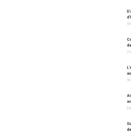
D’
d’
15
Ca
da
7 
L’
au
10
Ad
ac
3 
Su
de