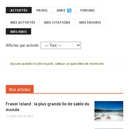
ACTIVITÉS
PROFIL
AMIS
FORUMS
0
MES ACTIVITÉS
MES CITATIONS
MES FAVORIS
MES AMIS
Afficher par activité:
Aucune activité n'a été trouvée. Utilisez un autre filtre de recherche.
Nos articles
Fraser Island : la plus grande île de sable du
monde
5 septembre 2023