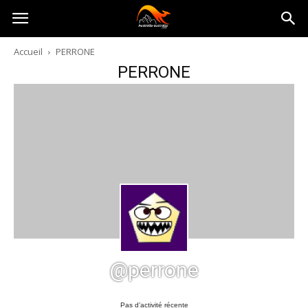
Australia-
Accueil
PERRONE
PERRONE
australie.com
@perrone
Pas d’activité récente