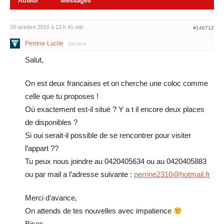
Auteur
Messages
28 octobre 2010 à 12 h 41 min
#146712
Perrine-Lucile
Membre
Salut,
On est deux francaises et on cherche une coloc comme
celle que tu proposes !
Où exactement est-il situé ? Y a t il encore deux places
de disponibles ?
Si oui serait-il possible de se rencontrer pour visiter
l’appart ??
Tu peux nous joindre au 0420405634 ou au 0420405883
ou par mail a l’adresse suivante :
perrine2310@hotmail.fr
Merci d’avance,
On attends de tes nouvelles avec impatience
Bises