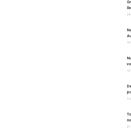
Gr
îl
26
Na
Au
19
Nu
vo
12
De
po
5 
To
no
21