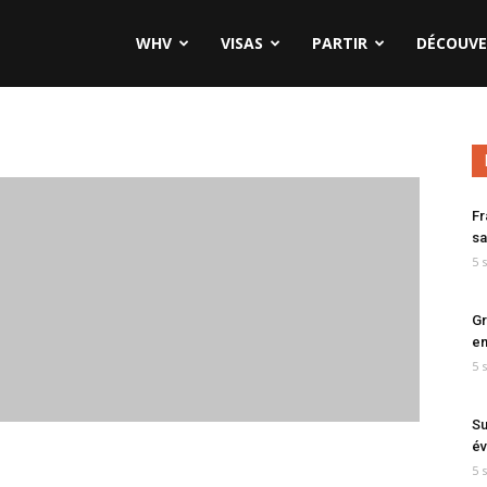
WHV
VISAS
PARTIR
DÉCOUVE
Fr
sa
5 
Gr
en
5 
Su
év
5 