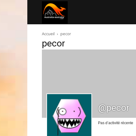
Australia-
Accueil
pecor
australie.com
pecor
@pecor
Pas d’activité récente