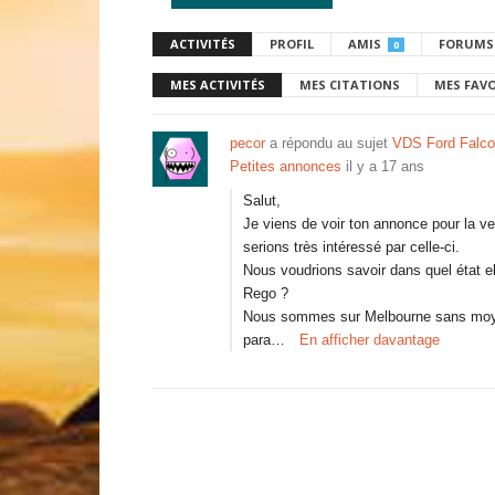
ACTIVITÉS
PROFIL
AMIS
FORUMS
0
MES ACTIVITÉS
MES CITATIONS
MES FAV
pecor
a répondu au sujet
VDS Ford Falc
Petites annonces
il y a 17 ans
Salut,
Je viens de voir ton annonce pour la 
serions très intéressé par celle-ci.
Nous voudrions savoir dans quel état el
Rego ?
Nous sommes sur Melbourne sans moye
para…
En afficher davantage