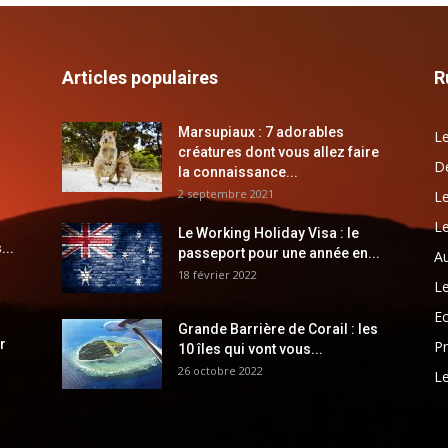
Articles populaires
R
Marsupiaux : 7 adorables
Le
créatures dont vous allez faire
Dé
la connaissance...
2 septembre 2021
Le
Le
Le Working Holiday Visa : le
...
passeport pour une année en...
Au
18 février 2022
Le
E
Grande Barrière de Corail : les
r
Pr
10 îles qui vont vous...
26 octobre 2022
Le