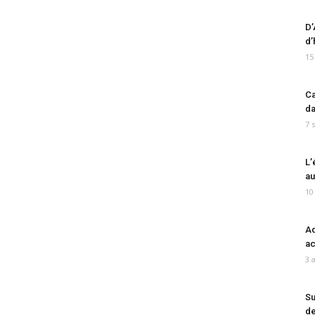
D’
d’
15
Ca
da
7 
L’
au
10
Ad
ac
3 
Su
de