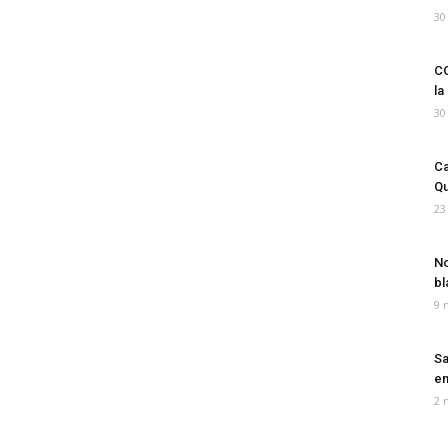
30
CO
la
30
Ca
Qu
23
No
bl
9 
Sa
em
2 