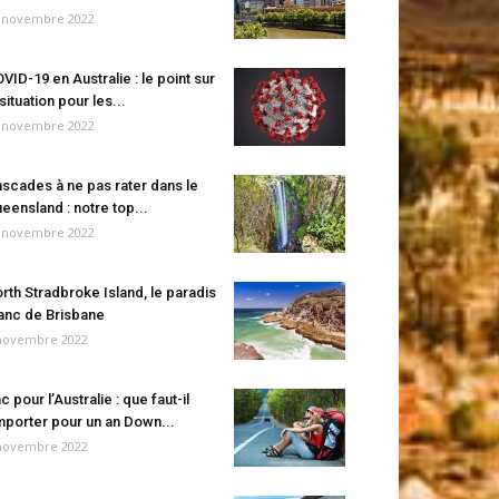
 novembre 2022
VID-19 en Australie : le point sur
 situation pour les...
 novembre 2022
scades à ne pas rater dans le
eensland : notre top...
 novembre 2022
rth Stradbroke Island, le paradis
anc de Brisbane
novembre 2022
c pour l’Australie : que faut-il
porter pour un an Down...
novembre 2022