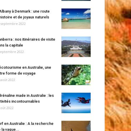
Albany à Denmark : une route
histoire et de joyaux naturels
 septembre 2022
nberra : nos itinéraires de visite
ns la capitale
septembre 2022
écotourisme en Australie, une
tre forme de voyage
 août 2022
rénaline made in Australie : les
tivités incontournables
août 2022
rf en Australie : A la recherche
 la vague...