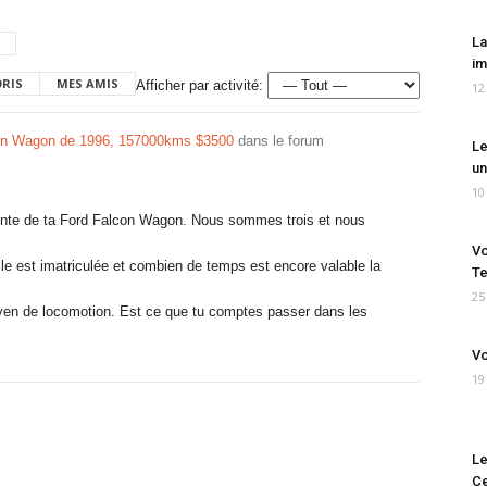
La
im
ORIS
MES AMIS
Afficher par activité:
12
on Wagon de 1996, 157000kms $3500
dans le forum
Le
un
10
vente de ta Ford Falcon Wagon. Nous sommes trois et nous
Vo
le est imatriculée et combien de temps est encore valable la
Te
25
n de locomotion. Est ce que tu comptes passer dans les
Vo
19
Le
Ce