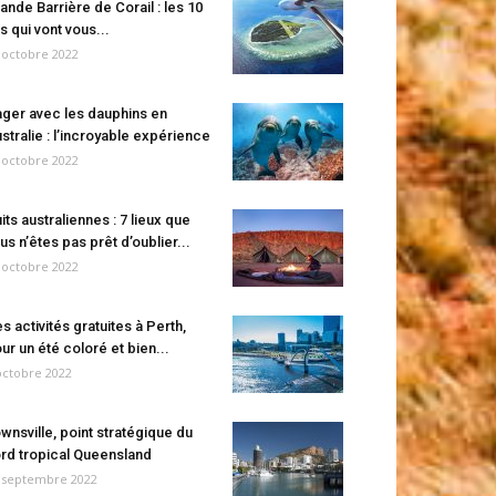
ande Barrière de Corail : les 10
es qui vont vous...
 octobre 2022
ger avec les dauphins en
stralie : l’incroyable expérience
 octobre 2022
its australiennes : 7 lieux que
us n’êtes pas prêt d’oublier...
 octobre 2022
s activités gratuites à Perth,
ur un été coloré et bien...
octobre 2022
wnsville, point stratégique du
rd tropical Queensland
 septembre 2022