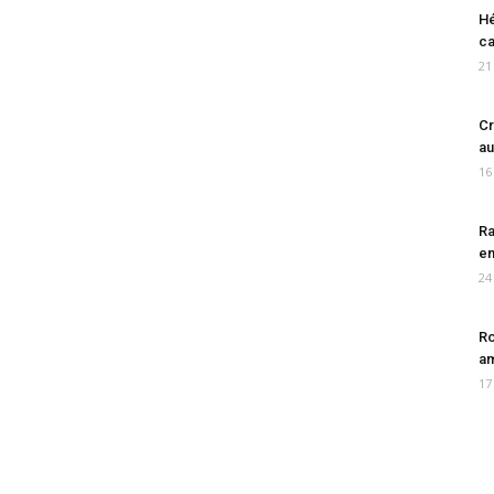
Hé
ca
21
Cr
au
16
Ra
en
24
Ro
am
17