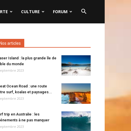
RTE
CULTURE
FORUM
Nos articles
aser Island : la plus grande île de
ble du monde
septembre 2023
eat Ocean Road : une route
tre surf, koalas et paysages...
septembre 2023
rf trip en Australie : les
énements à ne pas manquer
septembre 2023