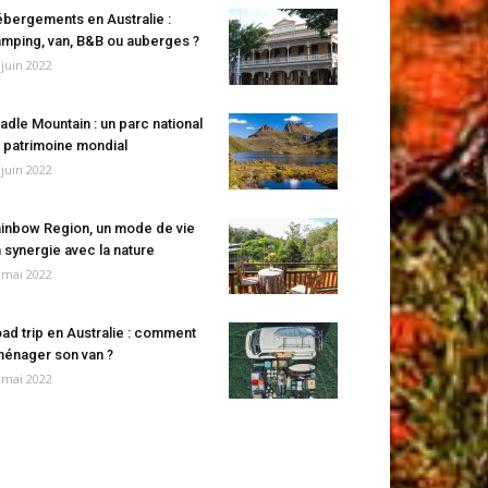
bergements en Australie :
mping, van, B&B ou auberges ?
 juin 2022
adle Mountain : un parc national
 patrimoine mondial
 juin 2022
inbow Region, un mode de vie
 synergie avec la nature
 mai 2022
ad trip en Australie : comment
énager son van ?
 mai 2022