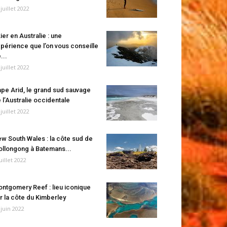
 juillet 2022
ier en Australie : une
périence que l’on vous conseille
...
 juillet 2022
pe Arid, le grand sud sauvage
 l’Australie occidentale
 juillet 2022
w South Wales : la côte sud de
llongong à Batemans...
juillet 2022
ntgomery Reef : lieu iconique
r la côte du Kimberley
 juin 2022