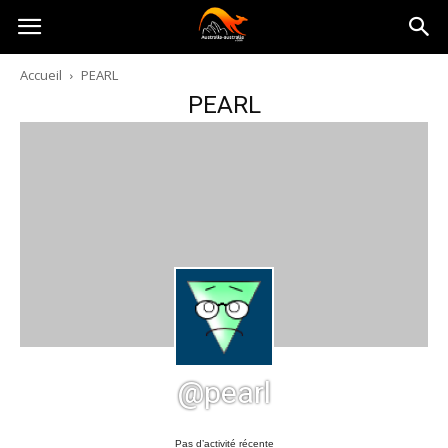
Australia-
Accueil
PEARL
PEARL
australie.com
@pearl
Pas d’activité récente