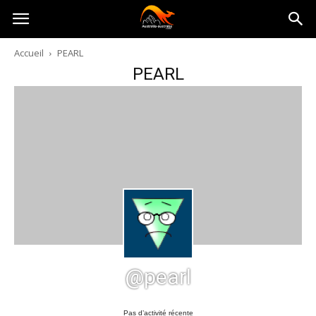
Australia-
Accueil
PEARL
PEARL
australie.com
@pearl
Pas d’activité récente