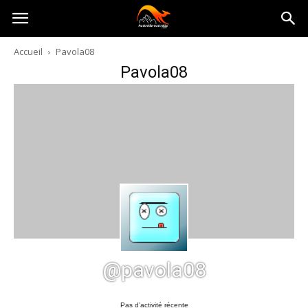
Australia-
Accueil
Pavola08
Pavola08
australie.com
@pavola08
Pas d’activité récente