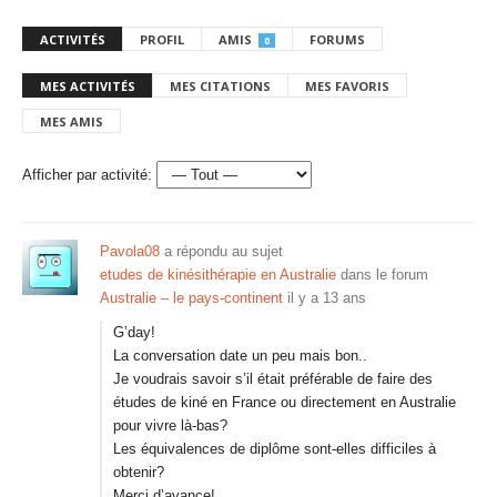
ACTIVITÉS
PROFIL
AMIS
FORUMS
0
MES ACTIVITÉS
MES CITATIONS
MES FAVORIS
MES AMIS
Afficher par activité:
Pavola08
a répondu au sujet
etudes de kinésithérapie en Australie
dans le forum
Australie – le pays-continent
il y a 13 ans
G’day!
La conversation date un peu mais bon..
Je voudrais savoir s’il était préférable de faire des
études de kiné en France ou directement en Australie
pour vivre là-bas?
Les équivalences de diplôme sont-elles difficiles à
obtenir?
Merci d’avance!