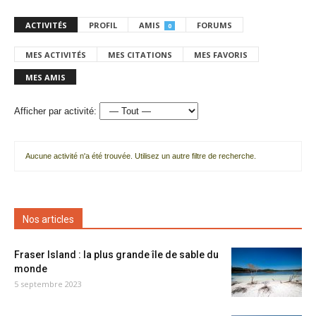
ACTIVITÉS
PROFIL
AMIS
FORUMS
0
MES ACTIVITÉS
MES CITATIONS
MES FAVORIS
MES AMIS
Afficher par activité:
Aucune activité n'a été trouvée. Utilisez un autre filtre de recherche.
Nos articles
Fraser Island : la plus grande île de sable du
monde
5 septembre 2023