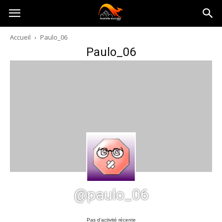
Australia-
Accueil
Paulo_06
Paulo_06
australie.com
@paulo_06
Pas d’activité récente