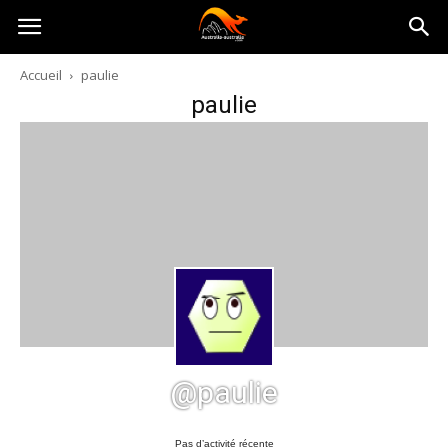
Australia-
Accueil
paulie
paulie
australie.com
@paulie
Pas d’activité récente