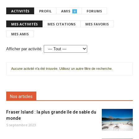
ACTIVITÉS
PROFIL
AMIS
FORUMS
0
MES ACTIVITÉS
MES CITATIONS
MES FAVORIS
MES AMIS
Afficher par activité:
Aucune activité n'a été trouvée. Utilisez un autre filtre de recherche.
Nos articles
Fraser Island : la plus grande île de sable du
monde
5 septembre 2023