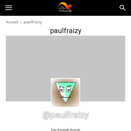
Australia-
Accueil
paulfraizy
paulfraizy
australie.com
@paulfraizy
Pas d’activité récente