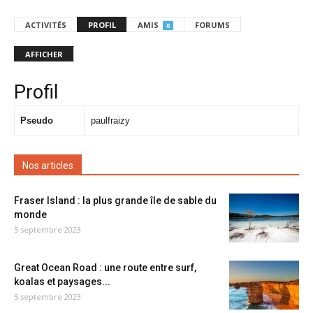
ACTIVITÉS
PROFIL
AMIS
FORUMS
0
AFFICHER
Profil
Pseudo
paulfraizy
Nos articles
Fraser Island : la plus grande île de sable du
monde
5 septembre 2023
Great Ocean Road : une route entre surf,
koalas et paysages...
5 septembre 2023