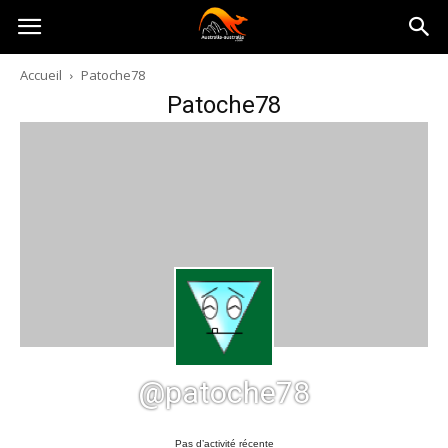
Australia-
Accueil
Patoche78
Patoche78
australie.com
@patoche78
Pas d’activité récente