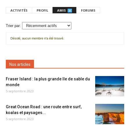
ACTIVITÉS
PROFIL
AMIS
FORUMS
0
Trier par:
Désolé, aucun membre n'a été trouvé.
Mes
amis
Nos articles
Fraser Island : la plus grande île de sable du
monde
5 septembre 2023
Great Ocean Road : une route entre surf,
koalas et paysages...
5 septembre 2023