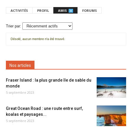
ACTIVITÉS
PROFIL
AMIS
FORUMS
0
Trier par:
Désolé, aucun membre n'a été trouvé.
Mes
amis
Nos articles
Fraser Island : la plus grande île de sable du
monde
5 septembre 2023
Great Ocean Road : une route entre surf,
koalas et paysages...
5 septembre 2023