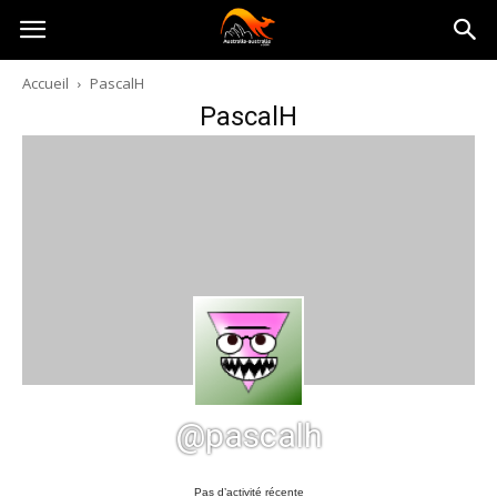
Australia-
Accueil
PascalH
PascalH
australie.com
@pascalh
Pas d’activité récente