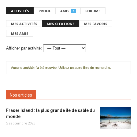
ACTIVITÉS
PROFIL
AMIS
FORUMS
0
MES ACTIVITÉS
MES CITATIONS
MES FAVORIS
MES AMIS
Afficher par activité:
Aucune activité n'a été trouvée. Utilisez un autre filtre de recherche.
Nos articles
Fraser Island : la plus grande île de sable du
monde
5 septembre 2023