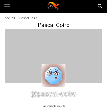
Australia-
Accueil
Pascal Coiro
Pascal Coiro
australie.com
@pascal-coiro
Pas d’activité récente