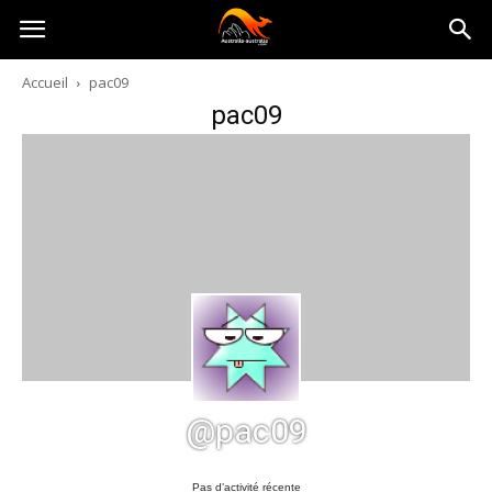
Australia-
Accueil
pac09
pac09
australie.com
@pac09
Pas d’activité récente