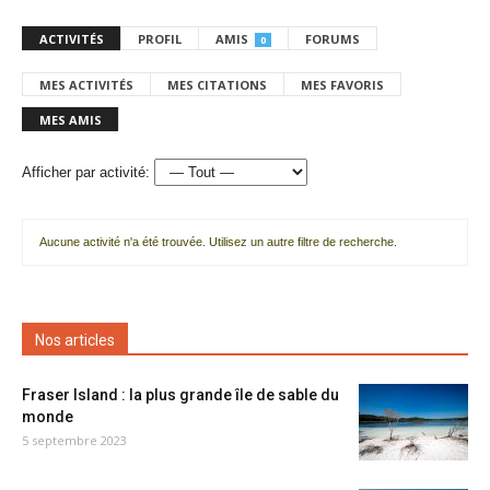
ACTIVITÉS
PROFIL
AMIS
FORUMS
0
MES ACTIVITÉS
MES CITATIONS
MES FAVORIS
MES AMIS
Afficher par activité:
Aucune activité n'a été trouvée. Utilisez un autre filtre de recherche.
Nos articles
Fraser Island : la plus grande île de sable du
monde
5 septembre 2023