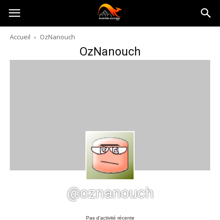
Australia-
Accueil
OzNanouch
OzNanouch
australie.com
@oznanouch
Pas d’activité récente