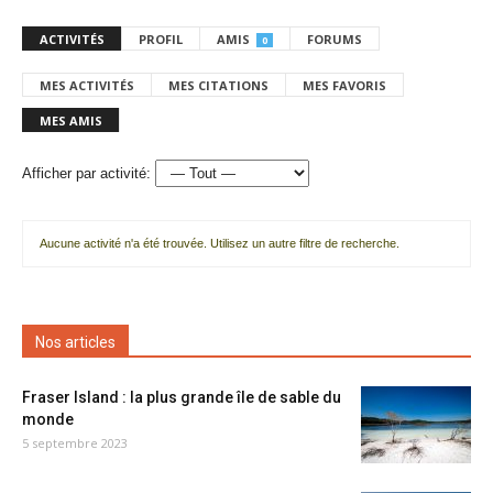
ACTIVITÉS
PROFIL
AMIS
FORUMS
0
MES ACTIVITÉS
MES CITATIONS
MES FAVORIS
MES AMIS
Afficher par activité:
Aucune activité n'a été trouvée. Utilisez un autre filtre de recherche.
Nos articles
Fraser Island : la plus grande île de sable du
monde
5 septembre 2023