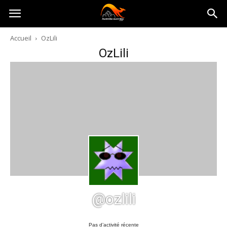
Australia-
Accueil
OzLili
OzLili
australie.com
@ozlili
Pas d’activité récente