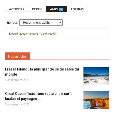
ACTIVITÉS
PROFIL
AMIS
FORUMS
0
Trier par:
Désolé, aucun membre n'a été trouvé.
Mes
amis
Nos articles
Fraser Island : la plus grande île de sable du
monde
5 septembre 2023
Great Ocean Road : une route entre surf,
koalas et paysages...
5 septembre 2023