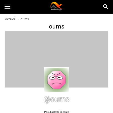
Australia-
Accueil
oums
oums
australie.com
@oums
Pas d’activité récente