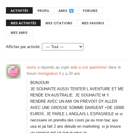
ACTIVITÉS
PROFIL
AMIS
FORUMS
0
MES ACTIVITÉS
MES CITATIONS
MES FAVORIS
MES AMIS
Afficher par activité:
oums
a répondu au sujet
aide a vos questions!
dans le
forum
Immigration
il y a 20 ans
BONJOUR
JE SOUHAITE AUSSI TENTER L AVENTURE ET ME
RENDE EN AUSTRALIE. JE SOUHAITE M Y
RENDRE AVEC UN AMI ON PREVOIT DY ALLER
AVEC UNE GROSSE SOMME DARGENT +DE 10000
EUROS. JE PARLE L ANGLAIS L ESPAGNOLE et si
necssaire on prendra des cours.jai eu mon bac aux
usa et jai fait 2 ans detude en marketing. si je trouve
un sponsor est ce que je peux m…