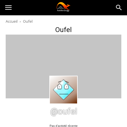
Australia-
Accueil
Oufel
Oufel
australie.com
@oufel
Pas d’activité récente