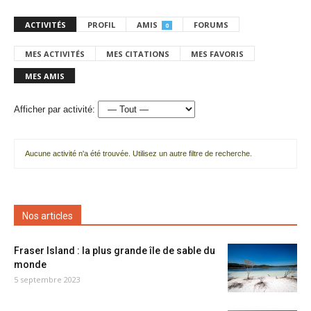
ACTIVITÉS
PROFIL
AMIS
FORUMS
0
MES ACTIVITÉS
MES CITATIONS
MES FAVORIS
MES AMIS
Afficher par activité:
Aucune activité n'a été trouvée. Utilisez un autre filtre de recherche.
Nos articles
Fraser Island : la plus grande île de sable du
monde
5 septembre 2023