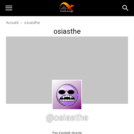
Australia-
Accueil
osiasthe
osiasthe
australie.com
@osiasthe
Pas d’activité récente