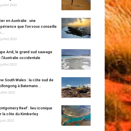
 juillet 2022
ier en Australie : une
périence que l’on vous conseille
...
 juillet 2022
pe Arid, le grand sud sauvage
 l’Australie occidentale
 juillet 2022
w South Wales : la côte sud de
llongong à Batemans...
juillet 2022
ntgomery Reef : lieu iconique
r la côte du Kimberley
 juin 2022