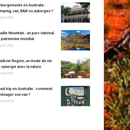
bergements en Australie :
mping, van, B&B ou auberges ?
 juin 2022
adle Mountain : un parc national
 patrimoine mondial
 juin 2022
inbow Region, un mode de vie
 synergie avec la nature
 mai 2022
ad trip en Australie : comment
énager son van ?
 mai 2022