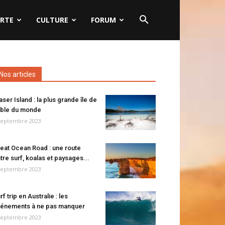
RTE
CULTURE
FORUM
Nos articles
aser Island : la plus grande île de
ble du monde
septembre 2023
eat Ocean Road : une route
tre surf, koalas et paysages...
septembre 2023
rf trip en Australie : les
énements à ne pas manquer
septembre 2023