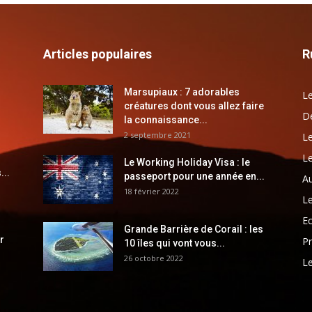
Articles populaires
R
Marsupiaux : 7 adorables
Le
créatures dont vous allez faire
Dé
la connaissance...
2 septembre 2021
Le
Le
Le Working Holiday Visa : le
...
passeport pour une année en...
Au
18 février 2022
Le
E
Grande Barrière de Corail : les
r
Pr
10 îles qui vont vous...
26 octobre 2022
Le