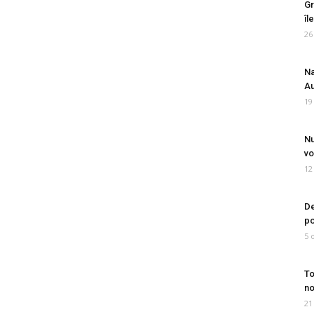
Gr
îl
26
Na
Au
19
Nu
vo
12
De
po
5 
To
no
21