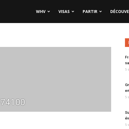
WHV
VISAS
PARTIR
DÉCOUVE
Fr
sa
5 
Gr
en
5 
-74100
Su
év
5 