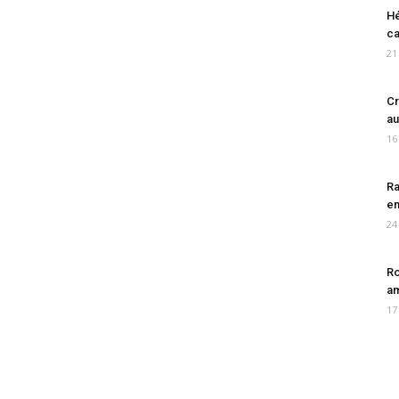
Hé
ca
21
Cr
au
16
Ra
en
24
Ro
am
17