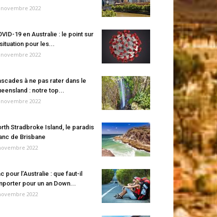
 novembre 2022
VID-19 en Australie : le point sur
 situation pour les...
 novembre 2022
scades à ne pas rater dans le
eensland : notre top...
 novembre 2022
rth Stradbroke Island, le paradis
anc de Brisbane
novembre 2022
c pour l’Australie : que faut-il
porter pour un an Down...
novembre 2022