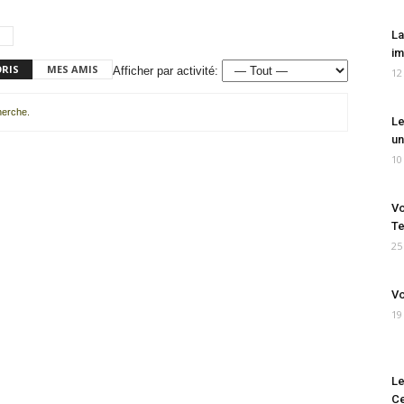
La
im
ORIS
MES AMIS
Afficher par activité:
12
cherche.
Le
un
10
Vo
Te
25
Vo
19
Le
Ce