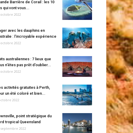
ande Barrière de Corail : les 10
es qui vont vous...
 octobre 2022
ger avec les dauphins en
stralie : l’incroyable expérience
 octobre 2022
its australiennes : 7 lieux que
us n’êtes pas prêt d’oublier...
 octobre 2022
s activités gratuites à Perth,
ur un été coloré et bien...
octobre 2022
wnsville, point stratégique du
rd tropical Queensland
 septembre 2022