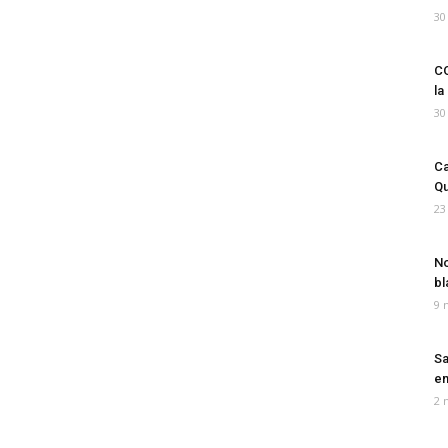
30
CO
la
30
Ca
Qu
23
No
bl
9 
Sa
em
2 