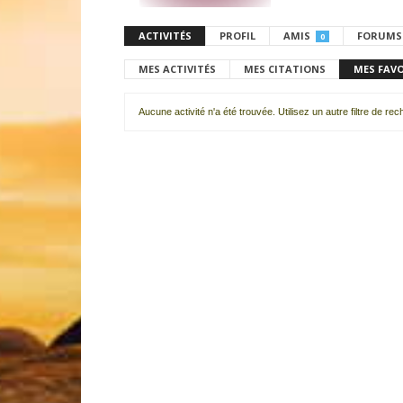
ACTIVITÉS
PROFIL
AMIS
FORUMS
0
MES ACTIVITÉS
MES CITATIONS
MES FAV
Aucune activité n'a été trouvée. Utilisez un autre filtre de re