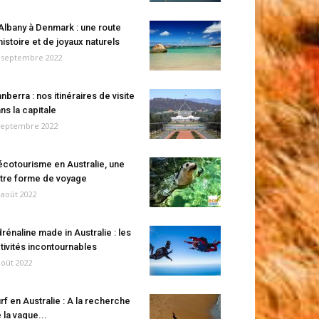
Albany à Denmark : une route
histoire et de joyaux naturels
 septembre 2022
nberra : nos itinéraires de visite
ns la capitale
septembre 2022
écotourisme en Australie, une
tre forme de voyage
 août 2022
rénaline made in Australie : les
tivités incontournables
août 2022
rf en Australie : A la recherche
 la vague...