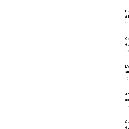
D’
d’
15
Ca
da
7 
L’
au
10
Ad
ac
3 
Su
de