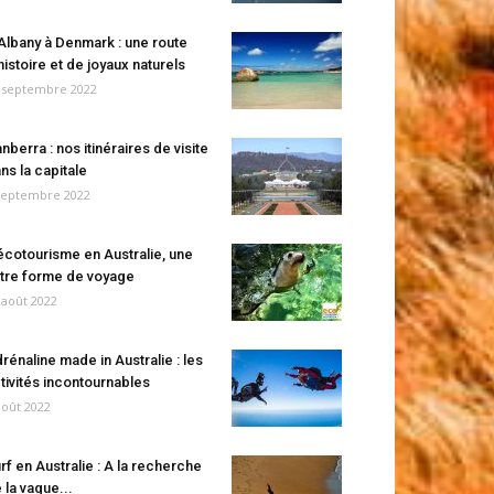
Albany à Denmark : une route
histoire et de joyaux naturels
 septembre 2022
nberra : nos itinéraires de visite
ns la capitale
septembre 2022
écotourisme en Australie, une
tre forme de voyage
 août 2022
rénaline made in Australie : les
tivités incontournables
août 2022
rf en Australie : A la recherche
 la vague...