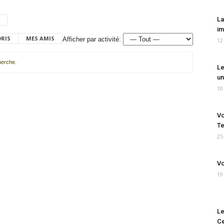
La
im
ORIS
MES AMIS
Afficher par activité:
12
cherche.
Le
un
10
Vo
Te
25
Vo
19
Le
Ce