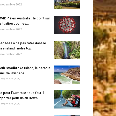
 novembre 2022
VID-19 en Australie : le point sur
 situation pour les...
 novembre 2022
scades à ne pas rater dans le
eensland : notre top...
 novembre 2022
rth Stradbroke Island, le paradis
anc de Brisbane
novembre 2022
c pour l’Australie : que faut-il
porter pour un an Down...
novembre 2022