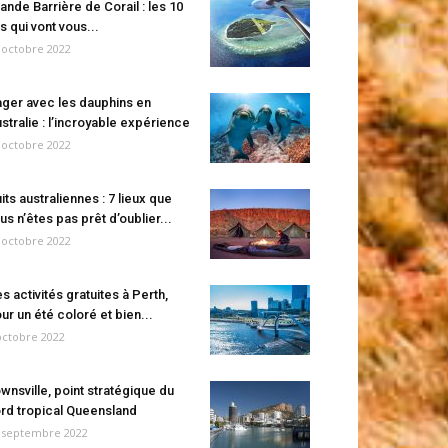
ande Barrière de Corail : les 10
es qui vont vous...
 octobre 2022
ger avec les dauphins en
stralie : l’incroyable expérience
 octobre 2022
its australiennes : 7 lieux que
us n’êtes pas prêt d’oublier...
 octobre 2022
s activités gratuites à Perth,
ur un été coloré et bien...
octobre 2022
wnsville, point stratégique du
rd tropical Queensland
 septembre 2022