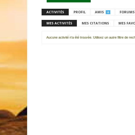
ACTIVITÉS
PROFIL
AMIS
FORUMS
0
MES ACTIVITÉS
MES CITATIONS
MES FAV
Aucune activité n'a été trouvée. Utilisez un autre filtre de re