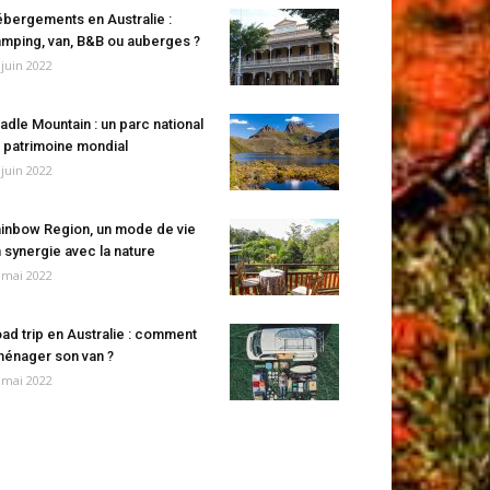
bergements en Australie :
mping, van, B&B ou auberges ?
 juin 2022
adle Mountain : un parc national
 patrimoine mondial
 juin 2022
inbow Region, un mode de vie
 synergie avec la nature
 mai 2022
ad trip en Australie : comment
énager son van ?
 mai 2022