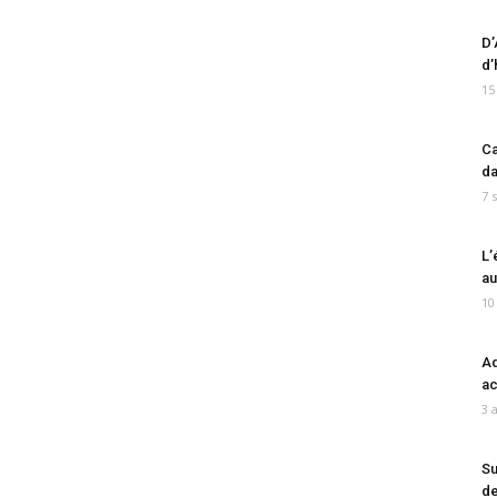
D’
d’
15
Ca
da
7 
L’
au
10
Ad
ac
3 
Su
de