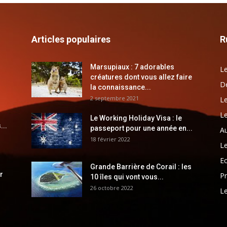
Articles populaires
R
Marsupiaux : 7 adorables
Le
créatures dont vous allez faire
Dé
la connaissance...
2 septembre 2021
Le
Le
Le Working Holiday Visa : le
...
passeport pour une année en...
Au
18 février 2022
Le
E
Grande Barrière de Corail : les
r
Pr
10 îles qui vont vous...
26 octobre 2022
Le