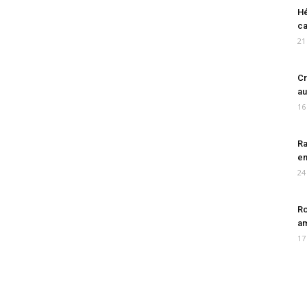
Hé
ca
21
Cr
au
16
Ra
en
24
Ro
am
17