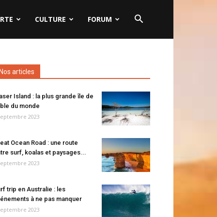
RTE
CULTURE
FORUM
Nos articles
aser Island : la plus grande île de
ble du monde
septembre 2023
eat Ocean Road : une route
tre surf, koalas et paysages...
septembre 2023
rf trip en Australie : les
énements à ne pas manquer
septembre 2023