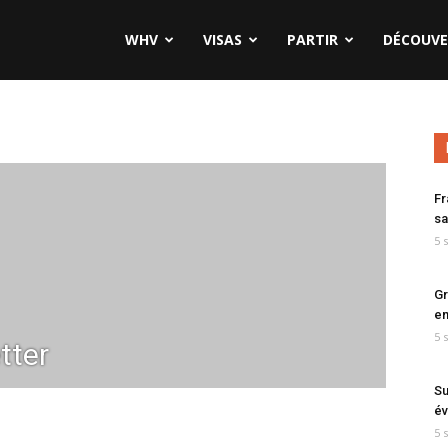
WHV
VISAS
PARTIR
DÉCOUVE
Fr
sa
5 
Gr
en
5 
tter
Su
év
5 