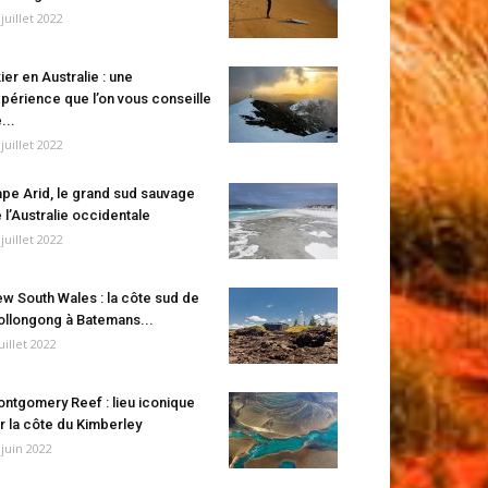
 juillet 2022
ier en Australie : une
périence que l’on vous conseille
...
 juillet 2022
pe Arid, le grand sud sauvage
 l’Australie occidentale
 juillet 2022
w South Wales : la côte sud de
llongong à Batemans...
juillet 2022
ntgomery Reef : lieu iconique
r la côte du Kimberley
 juin 2022