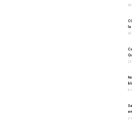
30
CO
la
30
Ca
Qu
23
No
bl
9 
Sa
em
2 