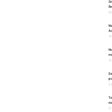
Gr
îl
26
Na
Au
19
Nu
vo
12
De
po
5 
To
no
21