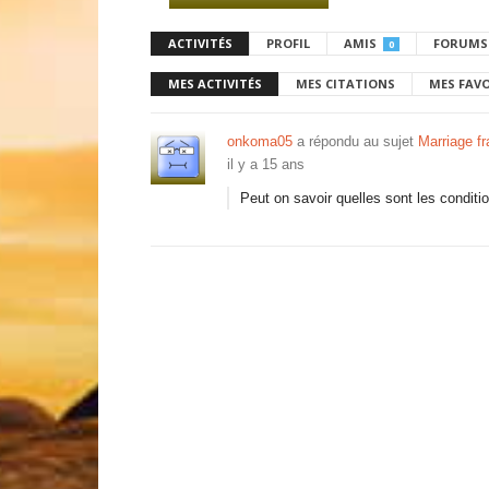
ACTIVITÉS
PROFIL
AMIS
FORUMS
0
MES ACTIVITÉS
MES CITATIONS
MES FAV
onkoma05
a répondu au sujet
Marriage fr
il y a 15 ans
Peut on savoir quelles sont les conditi