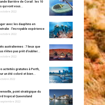
ande Barrière de Corail : les 10
es qui vont vous...
 octobre 2022
ger avec les dauphins en
stralie : l’incroyable expérience
 octobre 2022
its australiennes : 7 lieux que
us n’êtes pas prêt d’oublier...
 octobre 2022
s activités gratuites à Perth,
ur un été coloré et bien...
octobre 2022
wnsville, point stratégique du
rd tropical Queensland
 septembre 2022