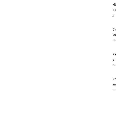
Hé
ca
21
Cr
au
16
Ra
en
24
Ro
am
17