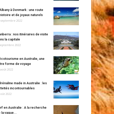
Albany à Denmark : une route
histoire et de joyaux naturels
 septembre 2022
nberra : nos itinéraires de visite
ns la capitale
septembre 2022
écotourisme en Australie, une
tre forme de voyage
 août 2022
rénaline made in Australie : les
tivités incontournables
août 2022
rf en Australie : A la recherche
 la vague...