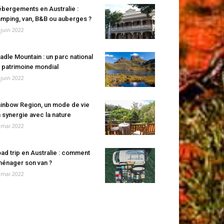
bergements en Australie :
mping, van, B&B ou auberges ?
 juin 2022
adle Mountain : un parc national
 patrimoine mondial
 juin 2022
inbow Region, un mode de vie
 synergie avec la nature
 mai 2022
ad trip en Australie : comment
énager son van ?
 mai 2022