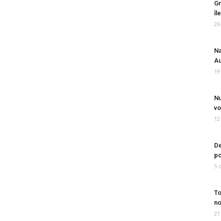
Gr
îl
26
Na
Au
19
Nu
vo
12
De
po
5 
To
no
21