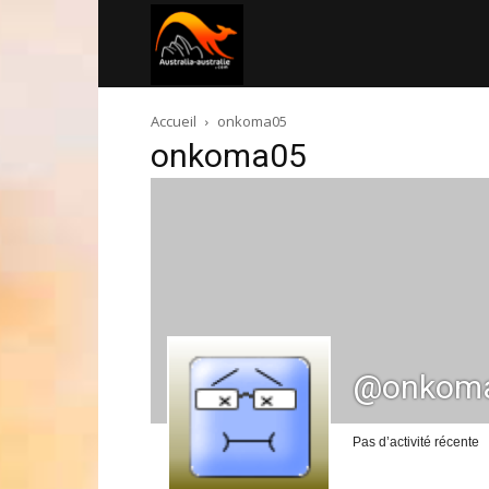
Australia-
Accueil
onkoma05
australie.com
onkoma05
@onkom
Pas d’activité récente