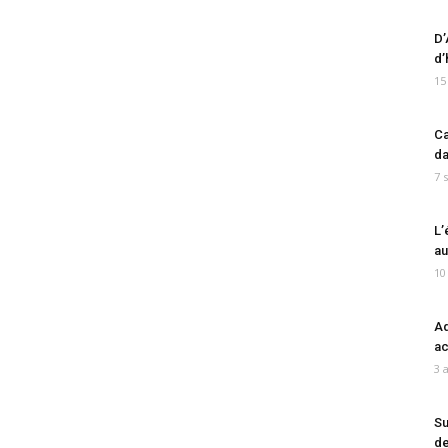
D’
d’
15
Ca
da
7 
L’
au
10
Ad
ac
3 
Su
de