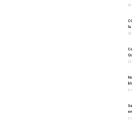
30
CO
la
30
Ca
Qu
23
No
bl
9 
Sa
em
2 