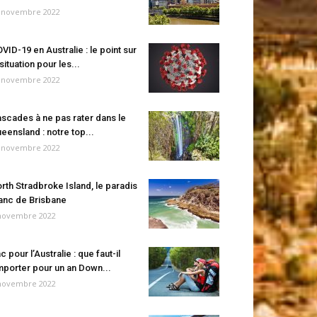
 novembre 2022
VID-19 en Australie : le point sur
 situation pour les...
 novembre 2022
scades à ne pas rater dans le
eensland : notre top...
 novembre 2022
rth Stradbroke Island, le paradis
anc de Brisbane
novembre 2022
c pour l’Australie : que faut-il
porter pour un an Down...
novembre 2022