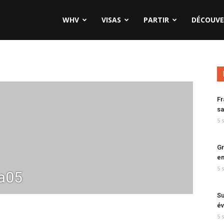
WHV
VISAS
PARTIR
DÉCOUVE
Fr
sa
5 
Gr
en
5 
a05
Su
év
5 