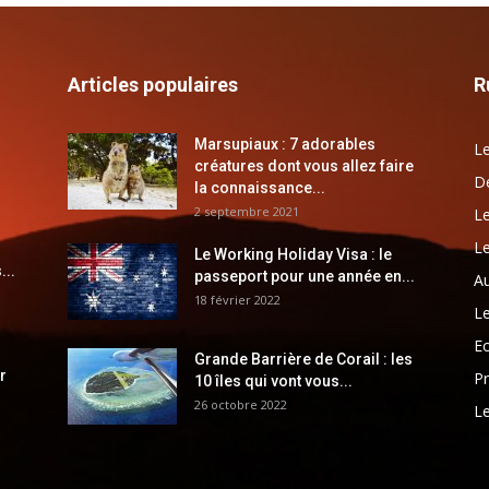
Articles populaires
R
Marsupiaux : 7 adorables
Le
créatures dont vous allez faire
Dé
la connaissance...
2 septembre 2021
Le
Le
Le Working Holiday Visa : le
...
passeport pour une année en...
Au
18 février 2022
Le
E
Grande Barrière de Corail : les
r
Pr
10 îles qui vont vous...
26 octobre 2022
Le