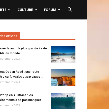
RTE
CULTURE
FORUM
Nos articles
aser Island : la plus grande île de
ble du monde
septembre 2023
eat Ocean Road : une route
tre surf, koalas et paysages...
septembre 2023
rf trip en Australie : les
énements à ne pas manquer
septembre 2023