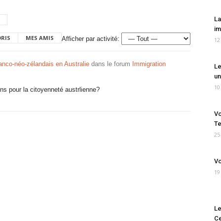
La
im
ORIS
MES AMIS
Afficher par activité:
12
anco-néo-zélandais en Australie
dans le forum
Immigration
Le
un
10
ons pour la citoyenneté austrlienne?
Vo
Te
25
Vo
19
Le
Ce