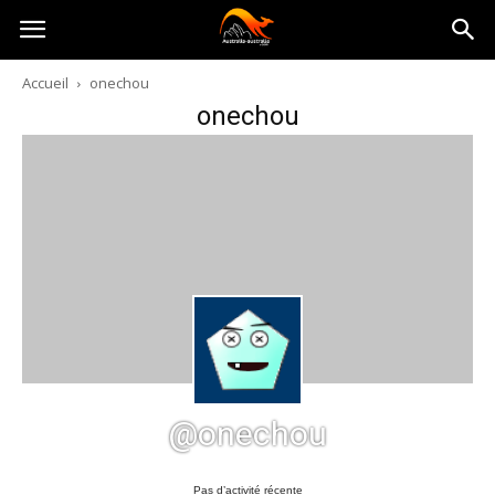
Australia-
Accueil
onechou
onechou
australie.com
@onechou
Pas d’activité récente