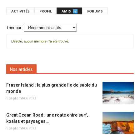
ACTIVITÉS
PROFIL
AMIS
FORUMS
0
Trier par:
Désolé, aucun membre n'a été trouvé.
Mes
amis
Nos articles
Fraser Island : la plus grande île de sable du
monde
5 septembre 2023
Great Ocean Road : une route entre surf,
koalas et paysages...
5 septembre 2023