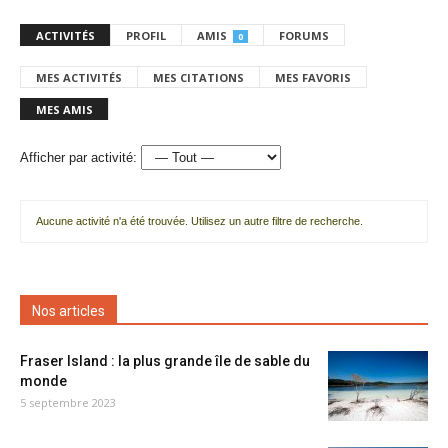
ACTIVITÉS
PROFIL
AMIS
FORUMS
0
MES ACTIVITÉS
MES CITATIONS
MES FAVORIS
MES AMIS
Afficher par activité:
Aucune activité n'a été trouvée. Utilisez un autre filtre de recherche.
Nos articles
Fraser Island : la plus grande île de sable du
monde
5 septembre 2023