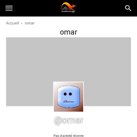
Australia-
Accueil
omar
omar
australie.com
@omar
Pas d’activité récente