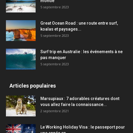
monde
5 septembre 2023
Great Ocean Road : une route entre surf,
koalas et paysages...
5 septembre 2023
Surf trip en Australie : les événements à ne
pas manquer
5 septembre 2023
Articles populaires
Marsupiaux : 7 adorables créatures dont
vous allez faire la connaissance...
2 septembre 2021
Le Working Holiday Visa : le passeport pour