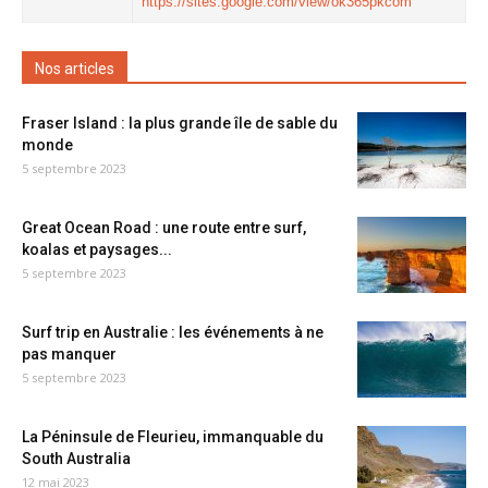
https://sites.google.com/view/ok365pkcom
Nos articles
Fraser Island : la plus grande île de sable du
monde
5 septembre 2023
Great Ocean Road : une route entre surf,
koalas et paysages...
5 septembre 2023
Surf trip en Australie : les événements à ne
pas manquer
5 septembre 2023
La Péninsule de Fleurieu, immanquable du
South Australia
12 mai 2023