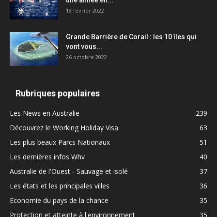
une année en...
18 février 2022
Grande Barrière de Corail : les 10 îles qui
vont vous...
26 octobre 2022
Rubriques populaires
Les News en Australie
239
Découvrez le Working Holiday Visa
63
Les plus beaux Parcs Nationaux
51
Les dernières infos Whv
40
Australie de l'Ouest - Sauvage et isolé
37
Les états et les principales villes
36
Economie du pays de la chance
35
Protection et atteinte à l'environnement
35