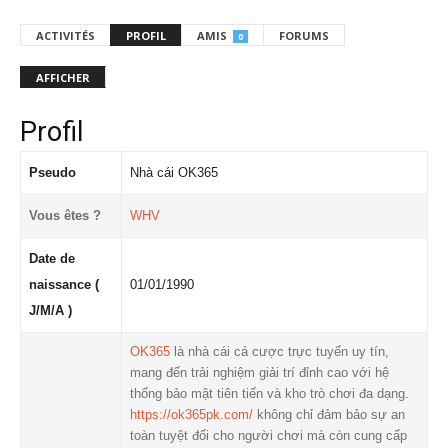
ACTIVITÉS
PROFIL
AMIS
FORUMS
0
AFFICHER
Profil
Pseudo
Nhà cái OK365
Vous êtes ?
WHV
Date de
naissance (
01/01/1990
J/M/A )
OK365
là nhà cái cá cược trực tuyến uy tín,
mang đến trải nghiệm giải trí đỉnh cao với hệ
thống bảo mật tiên tiến và kho trò chơi đa dạng.
https://ok365pk.com/
không chỉ đảm bảo sự an
toàn tuyệt đối cho người chơi mà còn cung cấp