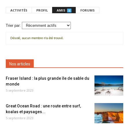
ACTIVITÉS
PROFIL
AMIS
FORUMS
0
Trier par:
Désolé, aucun membre n'a été trouvé.
Mes
amis
Nos articles
Fraser Island : la plus grande île de sable du
monde
5 septembre 2023
Great Ocean Road : une route entre surf,
koalas et paysages...
5 septembre 2023