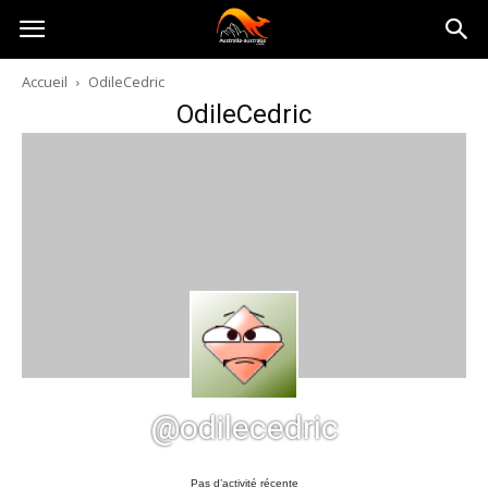
Australia-
Accueil
OdileCedric
OdileCedric
australie.com
@odilecedric
Pas d’activité récente